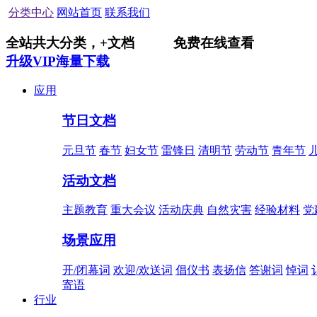
分类中心
网站首页
联系我们
全站共
大分类，
+
文档
免费在线查看
升级VIP海量下载
应用
节日文档
元旦节
春节
妇女节
雷锋日
清明节
劳动节
青年节
活动文档
主题教育
重大会议
活动庆典
自然灾害
经验材料
党
场景应用
开/闭幕词
欢迎/欢送词
倡仪书
表扬信
答谢词
悼词
寄语
行业