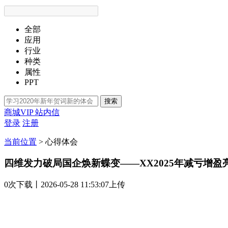
全部
应用
行业
种类
属性
PPT
搜索
商城VIP
站内信
登录
注册
当前位置
>
心得体会
四维发力破局国企焕新蝶变——XX2025年减亏增盈
0次
下载
丨2026-05-28 11:53:07上传