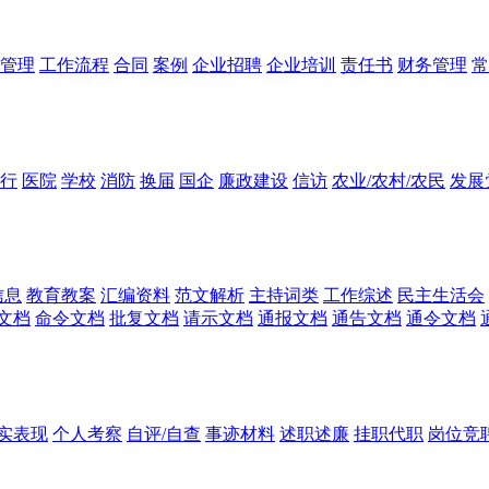
管理
工作流程
合同
案例
企业招聘
企业培训
责任书
财务管理
常
行
医院
学校
消防
换届
国企
廉政建设
信访
农业/农村/农民
发展
信息
教育教案
汇编资料
范文解析
主持词类
工作综述
民主生活会
文档
命令文档
批复文档
请示文档
通报文档
通告文档
通令文档
实表现
个人考察
自评/自查
事迹材料
述职述廉
挂职代职
岗位竞