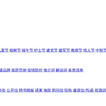
儿童节
植树节
端午节
护士节
建党节
建军节
教师节
情人节
中秋
建品牌
致辞范例
疫情防控
推介词
解说词
各类清单
讣告
公开信
聘书模板
请柬
挽联
慰问信
唁电
邀请信/书/函
祝酒词