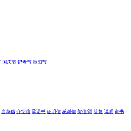
节
国庆节
记者节
重阳节
自荐信
介绍信
承诺书
证明信
感谢信
贺信/词
答复
说明
家书