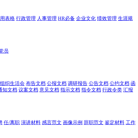
用表格
行政管理
人事管理
HR必备
企业文化
绩效管理
生涯规
党员
组织生活会
布告文档
公报文档
调研报告
公告文档
公约文档
函
通知文档
议案文档
意见文档
指示文档
指令文档
行政令类
汇报
聘
任/离职
演讲材料
感言范文
画像示例
辞职范文
鉴定材料
工作