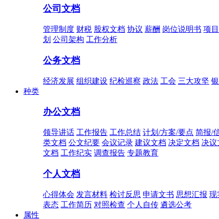
公司文档
管理制度
财税
股权文档
协议
薪酬
岗位说明书
项目
划
公司架构
工作分析
公务文档
经济发展
组织建设
纪检巡察
政法
工会
三大攻坚
银
种类
办公文档
领导讲话
工作报告
工作总结
计划/方案/要点
简报/
类文档
公文纪要
会议记录
建议文档
决定文档
决议
文档
工作纪实
调查报告
专题教育
个人文档
心得体会
发言材料
检讨反思
申请文书
思想汇报
现
表态
工作简历
对照检查
个人自传
遴选公考
属性