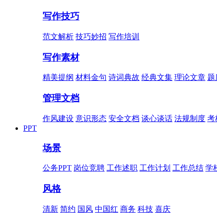
写作技巧
范文解析
技巧妙招
写作培训
写作素材
精美提纲
材料金句
诗词典故
经典文集
理论文章
题
管理文档
作风建设
意识形态
安全文档
谈心谈话
法规制度
考
PPT
场景
公务PPT
岗位竞聘
工作述职
工作计划
工作总结
学
风格
清新
简约
国风
中国红
商务
科技
喜庆