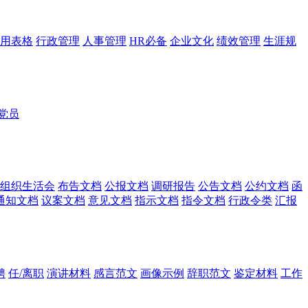
用表格
行政管理
人事管理
HR必备
企业文化
绩效管理
生涯规
党员
组织生活会
布告文档
公报文档
调研报告
公告文档
公约文档
函
通知文档
议案文档
意见文档
指示文档
指令文档
行政令类
汇报
聘
任/离职
演讲材料
感言范文
画像示例
辞职范文
鉴定材料
工作