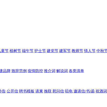
儿童节
植树节
端午节
护士节
建党节
建军节
教师节
情人节
中秋
建品牌
致辞范例
疫情防控
推介词
解说词
各类清单
讣告
公开信
聘书模板
请柬
挽联
慰问信
唁电
邀请信/书/函
祝酒词