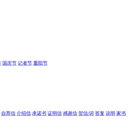
节
国庆节
记者节
重阳节
自荐信
介绍信
承诺书
证明信
感谢信
贺信/词
答复
说明
家书