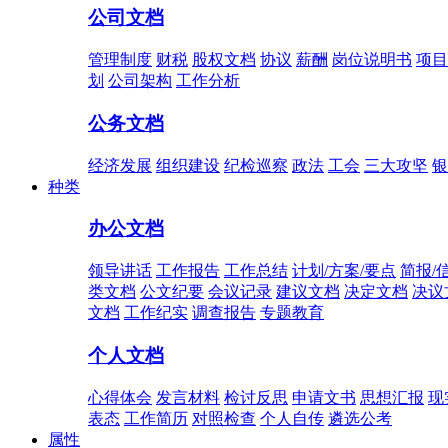
公司文档
管理制度
财税
股权文档
协议
薪酬
岗位说明书
项目
划
公司架构
工作分析
公务文档
经济发展
组织建设
纪检巡察
政法
工会
三大攻坚
银
种类
办公文档
领导讲话
工作报告
工作总结
计划/方案/要点
简报/
类文档
公文纪要
会议记录
建议文档
决定文档
决议
文档
工作纪实
调查报告
专题教育
个人文档
心得体会
发言材料
检讨反思
申请文书
思想汇报
现
表态
工作简历
对照检查
个人自传
遴选公考
属性