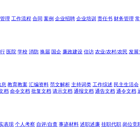
管理
工作流程
合同
案例
企业招聘
企业培训
责任书
财务管理
常
行
医院
学校
消防
换届
国企
廉政建设
信访
农业/农村/农民
发展
信息
教育教案
汇编资料
范文解析
主持词类
工作综述
民主生活会
文档
命令文档
批复文档
请示文档
通报文档
通告文档
通令文档
实表现
个人考察
自评/自查
事迹材料
述职述廉
挂职代职
岗位竞