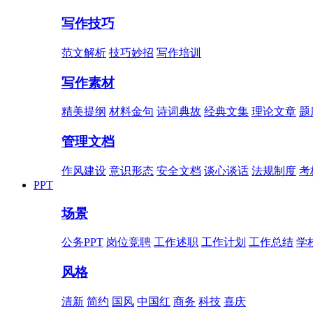
写作技巧
范文解析
技巧妙招
写作培训
写作素材
精美提纲
材料金句
诗词典故
经典文集
理论文章
题
管理文档
作风建设
意识形态
安全文档
谈心谈话
法规制度
考
PPT
场景
公务PPT
岗位竞聘
工作述职
工作计划
工作总结
学
风格
清新
简约
国风
中国红
商务
科技
喜庆