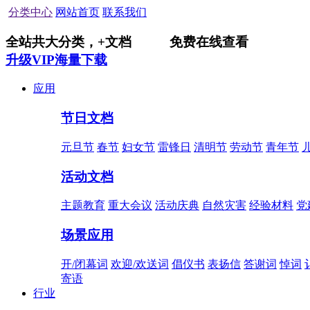
分类中心
网站首页
联系我们
全站共
大分类，
+
文档
免费在线查看
升级VIP海量下载
应用
节日文档
元旦节
春节
妇女节
雷锋日
清明节
劳动节
青年节
活动文档
主题教育
重大会议
活动庆典
自然灾害
经验材料
党
场景应用
开/闭幕词
欢迎/欢送词
倡仪书
表扬信
答谢词
悼词
寄语
行业