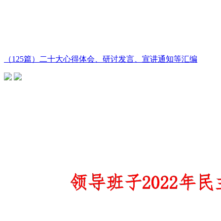
（125篇）二十大心得体会、研讨发言、宣讲通知等汇编