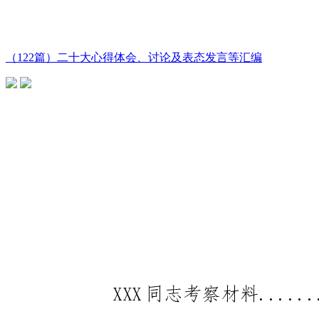
（122篇）二十大心得体会、讨论及表态发言等汇编