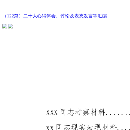
（122篇）二十大心得体会、讨论及表态发言等汇编