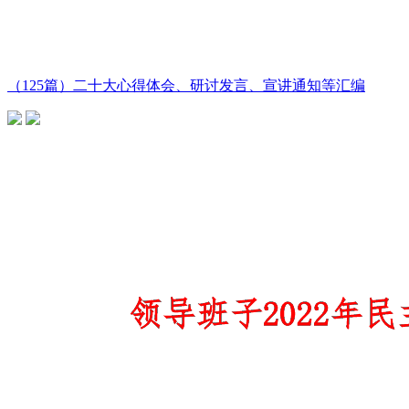
（125篇）二十大心得体会、研讨发言、宣讲通知等汇编