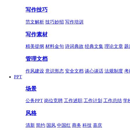
写作技巧
范文解析
技巧妙招
写作培训
写作素材
精美提纲
材料金句
诗词典故
经典文集
理论文章
题
管理文档
作风建设
意识形态
安全文档
谈心谈话
法规制度
考
PPT
场景
公务PPT
岗位竞聘
工作述职
工作计划
工作总结
学
风格
清新
简约
国风
中国红
商务
科技
喜庆