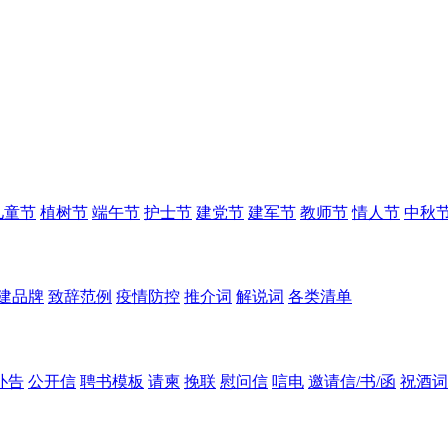
儿童节
植树节
端午节
护士节
建党节
建军节
教师节
情人节
中秋
建品牌
致辞范例
疫情防控
推介词
解说词
各类清单
讣告
公开信
聘书模板
请柬
挽联
慰问信
唁电
邀请信/书/函
祝酒词