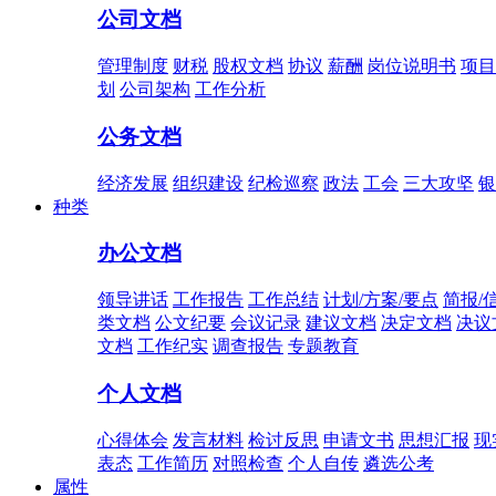
公司文档
管理制度
财税
股权文档
协议
薪酬
岗位说明书
项目
划
公司架构
工作分析
公务文档
经济发展
组织建设
纪检巡察
政法
工会
三大攻坚
银
种类
办公文档
领导讲话
工作报告
工作总结
计划/方案/要点
简报/
类文档
公文纪要
会议记录
建议文档
决定文档
决议
文档
工作纪实
调查报告
专题教育
个人文档
心得体会
发言材料
检讨反思
申请文书
思想汇报
现
表态
工作简历
对照检查
个人自传
遴选公考
属性