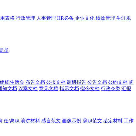
用表格
行政管理
人事管理
HR必备
企业文化
绩效管理
生涯规
党员
组织生活会
布告文档
公报文档
调研报告
公告文档
公约文档
函
通知文档
议案文档
意见文档
指示文档
指令文档
行政令类
汇报
聘
任/离职
演讲材料
感言范文
画像示例
辞职范文
鉴定材料
工作