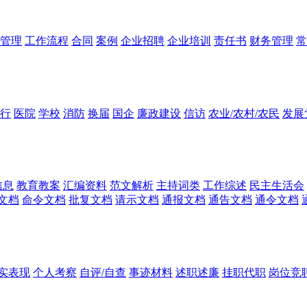
管理
工作流程
合同
案例
企业招聘
企业培训
责任书
财务管理
常
行
医院
学校
消防
换届
国企
廉政建设
信访
农业/农村/农民
发展
信息
教育教案
汇编资料
范文解析
主持词类
工作综述
民主生活会
文档
命令文档
批复文档
请示文档
通报文档
通告文档
通令文档
实表现
个人考察
自评/自查
事迹材料
述职述廉
挂职代职
岗位竞