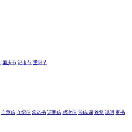
节
国庆节
记者节
重阳节
自荐信
介绍信
承诺书
证明信
感谢信
贺信/词
答复
说明
家书