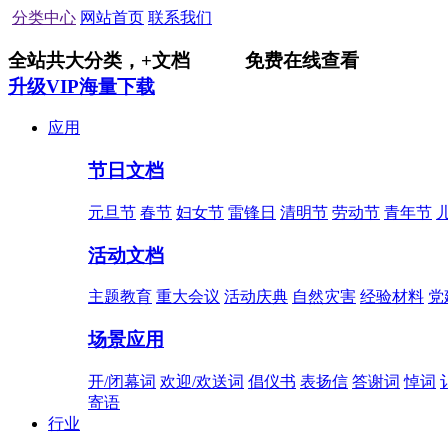
分类中心
网站首页
联系我们
全站共
大分类，
+
文档
免费在线查看
升级VIP海量下载
应用
节日文档
元旦节
春节
妇女节
雷锋日
清明节
劳动节
青年节
活动文档
主题教育
重大会议
活动庆典
自然灾害
经验材料
党
场景应用
开/闭幕词
欢迎/欢送词
倡仪书
表扬信
答谢词
悼词
寄语
行业