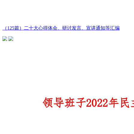
（125篇）二十大心得体会、研讨发言、宣讲通知等汇编