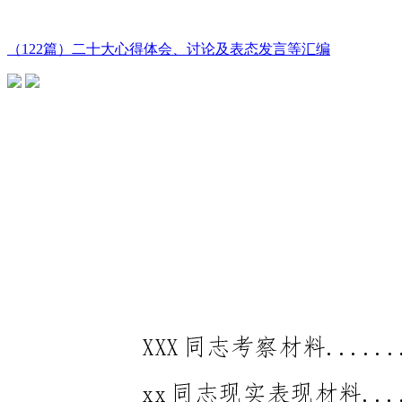
（122篇）二十大心得体会、讨论及表态发言等汇编