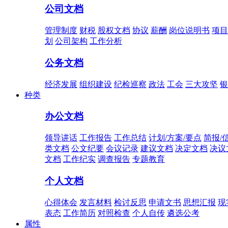
公司文档
管理制度
财税
股权文档
协议
薪酬
岗位说明书
项目
划
公司架构
工作分析
公务文档
经济发展
组织建设
纪检巡察
政法
工会
三大攻坚
银
种类
办公文档
领导讲话
工作报告
工作总结
计划/方案/要点
简报/
类文档
公文纪要
会议记录
建议文档
决定文档
决议
文档
工作纪实
调查报告
专题教育
个人文档
心得体会
发言材料
检讨反思
申请文书
思想汇报
现
表态
工作简历
对照检查
个人自传
遴选公考
属性