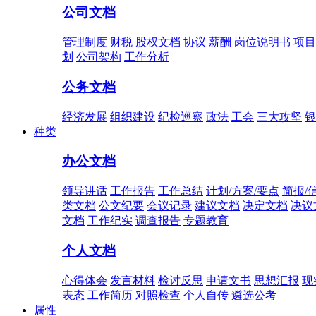
公司文档
管理制度
财税
股权文档
协议
薪酬
岗位说明书
项目
划
公司架构
工作分析
公务文档
经济发展
组织建设
纪检巡察
政法
工会
三大攻坚
银
种类
办公文档
领导讲话
工作报告
工作总结
计划/方案/要点
简报/
类文档
公文纪要
会议记录
建议文档
决定文档
决议
文档
工作纪实
调查报告
专题教育
个人文档
心得体会
发言材料
检讨反思
申请文书
思想汇报
现
表态
工作简历
对照检查
个人自传
遴选公考
属性