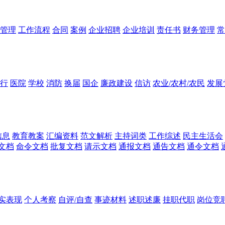
管理
工作流程
合同
案例
企业招聘
企业培训
责任书
财务管理
常
行
医院
学校
消防
换届
国企
廉政建设
信访
农业/农村/农民
发展
信息
教育教案
汇编资料
范文解析
主持词类
工作综述
民主生活会
文档
命令文档
批复文档
请示文档
通报文档
通告文档
通令文档
实表现
个人考察
自评/自查
事迹材料
述职述廉
挂职代职
岗位竞