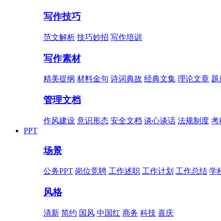
写作技巧
范文解析
技巧妙招
写作培训
写作素材
精美提纲
材料金句
诗词典故
经典文集
理论文章
题
管理文档
作风建设
意识形态
安全文档
谈心谈话
法规制度
考
PPT
场景
公务PPT
岗位竞聘
工作述职
工作计划
工作总结
学
风格
清新
简约
国风
中国红
商务
科技
喜庆