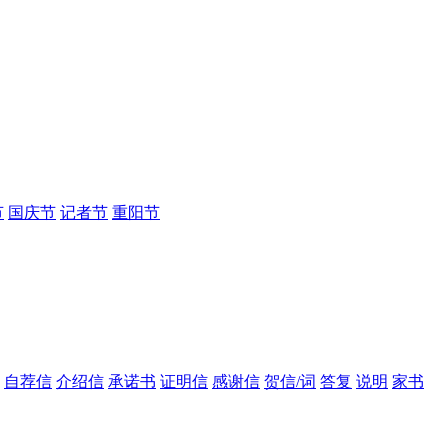
节
国庆节
记者节
重阳节
自荐信
介绍信
承诺书
证明信
感谢信
贺信/词
答复
说明
家书