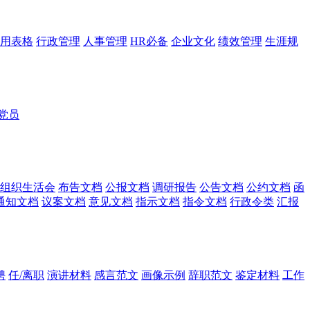
用表格
行政管理
人事管理
HR必备
企业文化
绩效管理
生涯规
党员
组织生活会
布告文档
公报文档
调研报告
公告文档
公约文档
函
通知文档
议案文档
意见文档
指示文档
指令文档
行政令类
汇报
聘
任/离职
演讲材料
感言范文
画像示例
辞职范文
鉴定材料
工作