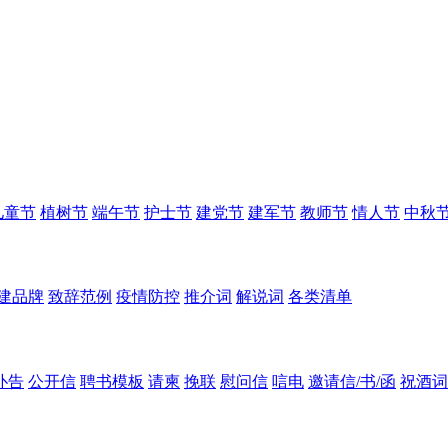
儿童节
植树节
端午节
护士节
建党节
建军节
教师节
情人节
中秋
建品牌
致辞范例
疫情防控
推介词
解说词
各类清单
讣告
公开信
聘书模板
请柬
挽联
慰问信
唁电
邀请信/书/函
祝酒词