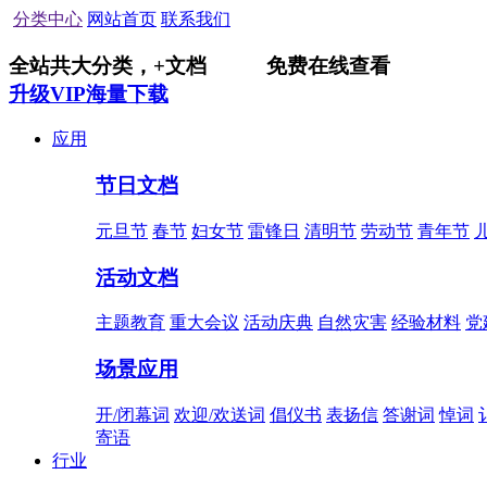
分类中心
网站首页
联系我们
全站共
大分类，
+
文档
免费在线查看
升级VIP海量下载
应用
节日文档
元旦节
春节
妇女节
雷锋日
清明节
劳动节
青年节
活动文档
主题教育
重大会议
活动庆典
自然灾害
经验材料
党
场景应用
开/闭幕词
欢迎/欢送词
倡仪书
表扬信
答谢词
悼词
寄语
行业