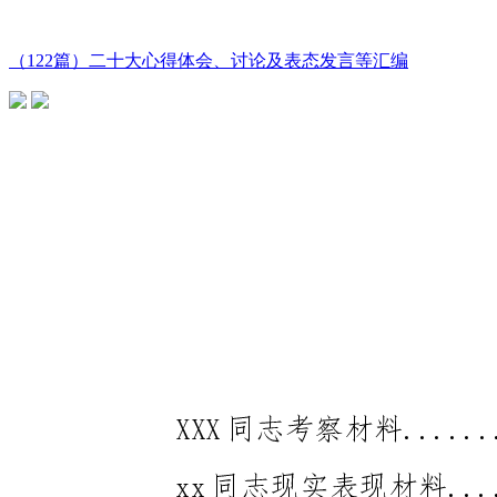
（122篇）二十大心得体会、讨论及表态发言等汇编