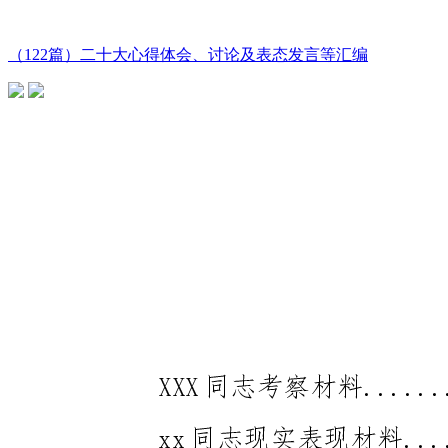
（122篇）二十大心得体会、讨论及表态发言等汇编