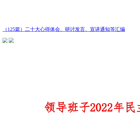
（125篇）二十大心得体会、研讨发言、宣讲通知等汇编