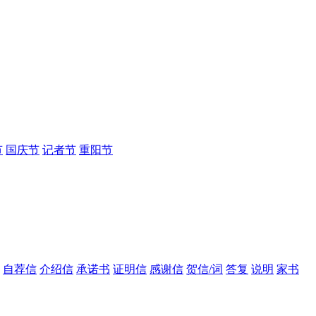
节
国庆节
记者节
重阳节
自荐信
介绍信
承诺书
证明信
感谢信
贺信/词
答复
说明
家书