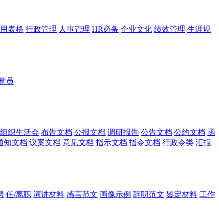
用表格
行政管理
人事管理
HR必备
企业文化
绩效管理
生涯规
党员
组织生活会
布告文档
公报文档
调研报告
公告文档
公约文档
函
通知文档
议案文档
意见文档
指示文档
指令文档
行政令类
汇报
聘
任/离职
演讲材料
感言范文
画像示例
辞职范文
鉴定材料
工作