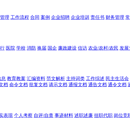
管理
工作流程
合同
案例
企业招聘
企业培训
责任书
财务管理
常
行
医院
学校
消防
换届
国企
廉政建设
信访
农业/农村/农民
发展
信息
教育教案
汇编资料
范文解析
主持词类
工作综述
民主生活会
文档
命令文档
批复文档
请示文档
通报文档
通告文档
通令文档
实表现
个人考察
自评/自查
事迹材料
述职述廉
挂职代职
岗位竞