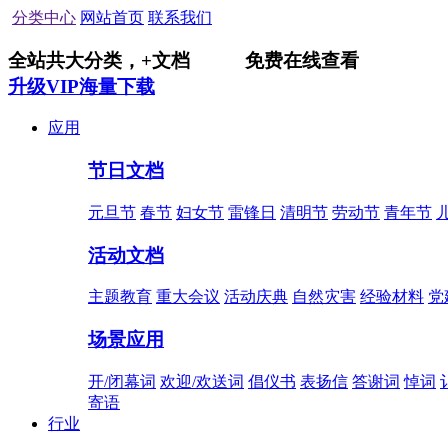
分类中心
网站首页
联系我们
全站共
大分类，
+
文档
免费在线查看
升级VIP海量下载
应用
节日文档
元旦节
春节
妇女节
雷锋日
清明节
劳动节
青年节
活动文档
主题教育
重大会议
活动庆典
自然灾害
经验材料
党
场景应用
开/闭幕词
欢迎/欢送词
倡仪书
表扬信
答谢词
悼词
寄语
行业