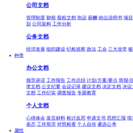
公司文档
管理制度
财税
股权文档
协议
薪酬
岗位说明书
项目
划
公司架构
工作分析
公务文档
经济发展
组织建设
纪检巡察
政法
工会
三大攻坚
银
种类
办公文档
领导讲话
工作报告
工作总结
计划/方案/要点
简报/
类文档
公文纪要
会议记录
建议文档
决定文档
决议
文档
工作纪实
调查报告
专题教育
个人文档
心得体会
发言材料
检讨反思
申请文书
思想汇报
现
表态
工作简历
对照检查
个人自传
遴选公考
属性