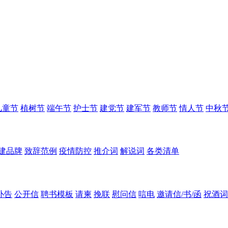
儿童节
植树节
端午节
护士节
建党节
建军节
教师节
情人节
中秋
建品牌
致辞范例
疫情防控
推介词
解说词
各类清单
讣告
公开信
聘书模板
请柬
挽联
慰问信
唁电
邀请信/书/函
祝酒词