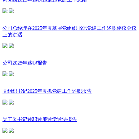
公司总经理在2025年度基层党组织书记党建工作述职评议会议
上的讲话
公司2025年述职报告
党组织书记2025年度抓党建工作述职报告
党工委书记述职述廉述学述法报告