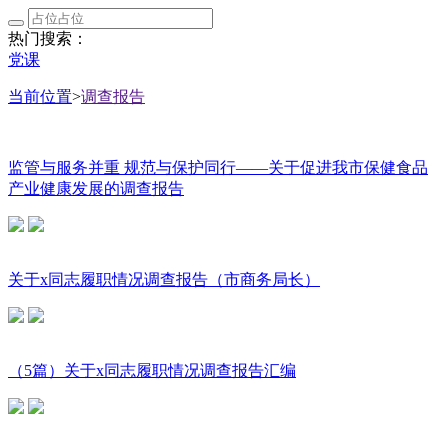
热门搜索：
党课
当前位置
>
调查报告
监管与服务并重 规范与保护同行——关于促进我市保健食品
产业健康发展的调查报告
关于x同志履职情况调查报告（市商务局长）
（5篇）关于x同志履职情况调查报告汇编