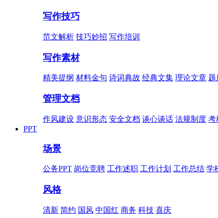
写作技巧
范文解析
技巧妙招
写作培训
写作素材
精美提纲
材料金句
诗词典故
经典文集
理论文章
题
管理文档
作风建设
意识形态
安全文档
谈心谈话
法规制度
考
PPT
场景
公务PPT
岗位竞聘
工作述职
工作计划
工作总结
学
风格
清新
简约
国风
中国红
商务
科技
喜庆