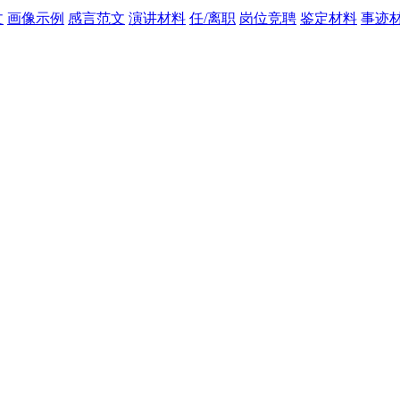
文
画像示例
感言范文
演讲材料
任/离职
岗位竞聘
鉴定材料
事迹