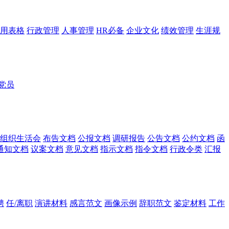
用表格
行政管理
人事管理
HR必备
企业文化
绩效管理
生涯规
党员
组织生活会
布告文档
公报文档
调研报告
公告文档
公约文档
函
通知文档
议案文档
意见文档
指示文档
指令文档
行政令类
汇报
聘
任/离职
演讲材料
感言范文
画像示例
辞职范文
鉴定材料
工作