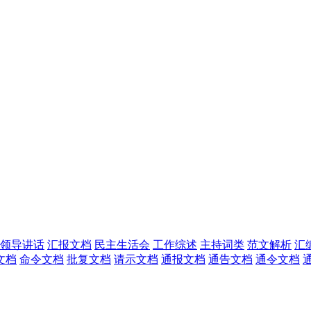
领导讲话
汇报文档
民主生活会
工作综述
主持词类
范文解析
汇
文档
命令文档
批复文档
请示文档
通报文档
通告文档
通令文档