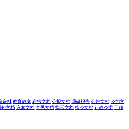
编资料
教育教案
布告文档
公报文档
调研报告
公告文档
公约文
通知文档
议案文档
意见文档
指示文档
指令文档
行政令类
工作