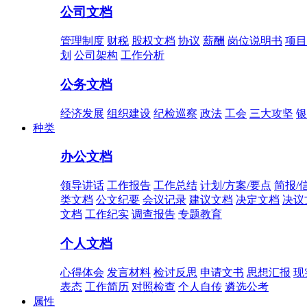
公司文档
管理制度
财税
股权文档
协议
薪酬
岗位说明书
项目
划
公司架构
工作分析
公务文档
经济发展
组织建设
纪检巡察
政法
工会
三大攻坚
银
种类
办公文档
领导讲话
工作报告
工作总结
计划/方案/要点
简报/
类文档
公文纪要
会议记录
建议文档
决定文档
决议
文档
工作纪实
调查报告
专题教育
个人文档
心得体会
发言材料
检讨反思
申请文书
思想汇报
现
表态
工作简历
对照检查
个人自传
遴选公考
属性