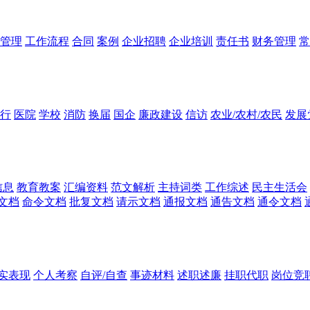
管理
工作流程
合同
案例
企业招聘
企业培训
责任书
财务管理
常
行
医院
学校
消防
换届
国企
廉政建设
信访
农业/农村/农民
发展
信息
教育教案
汇编资料
范文解析
主持词类
工作综述
民主生活会
文档
命令文档
批复文档
请示文档
通报文档
通告文档
通令文档
实表现
个人考察
自评/自查
事迹材料
述职述廉
挂职代职
岗位竞