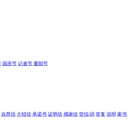
节
国庆节
记者节
重阳节
自荐信
介绍信
承诺书
证明信
感谢信
贺信/词
答复
说明
家书