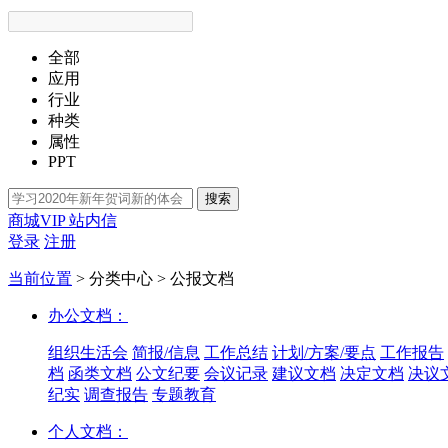
全部
应用
行业
种类
属性
PPT
搜索
商城VIP
站内信
登录
注册
当前位置
>
分类中心
>
公报文档
办公文档：
组织生活会
简报/信息
工作总结
计划/方案/要点
工作报告
档
函类文档
公文纪要
会议记录
建议文档
决定文档
决议
纪实
调查报告
专题教育
个人文档：