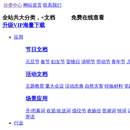
分类中心
网站首页
联系我们
全站共
大分类，
+
文档
免费在线查看
升级VIP海量下载
应用
节日文档
元旦节
春节
妇女节
雷锋日
清明节
劳动节
青年节
活动文档
主题教育
重大会议
活动庆典
自然灾害
经验材料
党
场景应用
开/闭幕词
欢迎/欢送词
倡仪书
表扬信
答谢词
悼词
寄语
行业