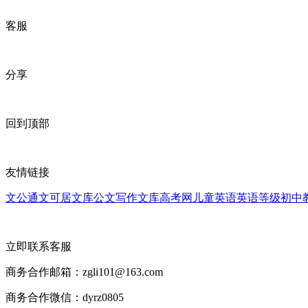
客服
分享
回到顶部
友情链接
文公通
文可居文库
公文写作文库
高考网
儿童英语
英语等级
初中
立即联系客服
商务合作邮箱：zgli101@163.com
商务合作微信：dyrz0805