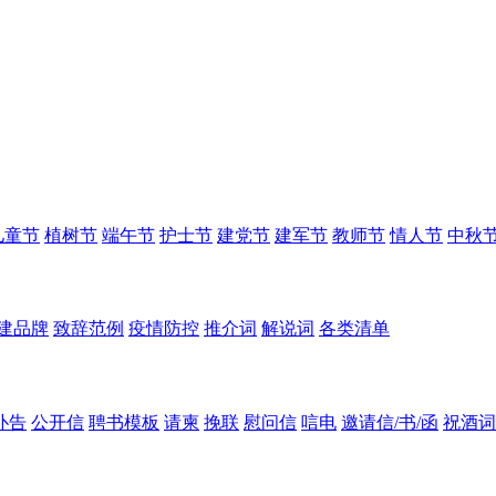
儿童节
植树节
端午节
护士节
建党节
建军节
教师节
情人节
中秋
建品牌
致辞范例
疫情防控
推介词
解说词
各类清单
讣告
公开信
聘书模板
请柬
挽联
慰问信
唁电
邀请信/书/函
祝酒词