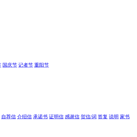
节
国庆节
记者节
重阳节
自荐信
介绍信
承诺书
证明信
感谢信
贺信/词
答复
说明
家书