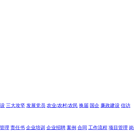
设
三大攻坚
发展党员
农业/农村/农民
换届
国企
廉政建设
信访
管理
责任书
企业培训
企业招聘
案例
合同
工作流程
项目管理
岗