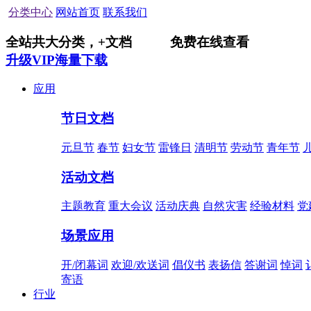
分类中心
网站首页
联系我们
全站共
大分类，
+
文档
免费在线查看
升级VIP海量下载
应用
节日文档
元旦节
春节
妇女节
雷锋日
清明节
劳动节
青年节
活动文档
主题教育
重大会议
活动庆典
自然灾害
经验材料
党
场景应用
开/闭幕词
欢迎/欢送词
倡仪书
表扬信
答谢词
悼词
寄语
行业