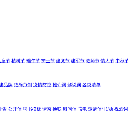
儿童节
植树节
端午节
护士节
建党节
建军节
教师节
情人节
中秋
建品牌
致辞范例
疫情防控
推介词
解说词
各类清单
讣告
公开信
聘书模板
请柬
挽联
慰问信
唁电
邀请信/书/函
祝酒词