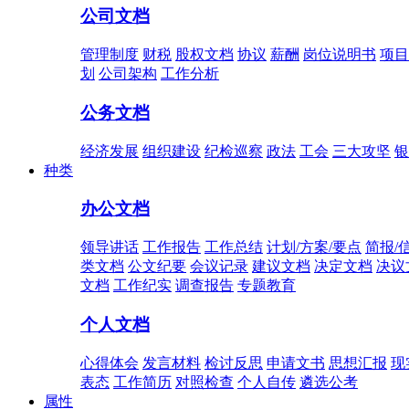
公司文档
管理制度
财税
股权文档
协议
薪酬
岗位说明书
项目
划
公司架构
工作分析
公务文档
经济发展
组织建设
纪检巡察
政法
工会
三大攻坚
银
种类
办公文档
领导讲话
工作报告
工作总结
计划/方案/要点
简报/
类文档
公文纪要
会议记录
建议文档
决定文档
决议
文档
工作纪实
调查报告
专题教育
个人文档
心得体会
发言材料
检讨反思
申请文书
思想汇报
现
表态
工作简历
对照检查
个人自传
遴选公考
属性