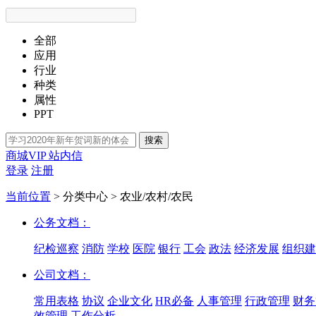
全部
应用
行业
种类
属性
PPT
搜索
商城VIP
站内信
登录
注册
当前位置
>
分类中心
>
农业/农村/农民
公务文档：
纪检巡察
消防
学校
医院
银行
工会
政法
经济发展
组织建
公司文档：
常用表格
协议
企业文化
HR必备
人事管理
行政管理
财务
效管理
工作分析