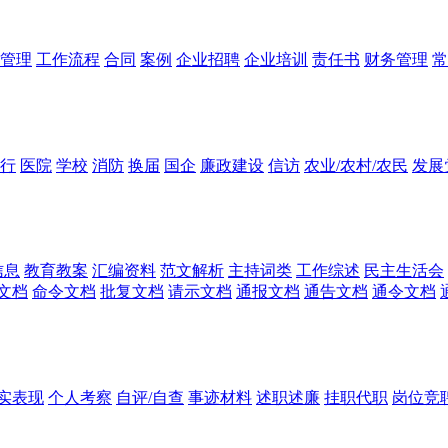
管理
工作流程
合同
案例
企业招聘
企业培训
责任书
财务管理
常
行
医院
学校
消防
换届
国企
廉政建设
信访
农业/农村/农民
发展
信息
教育教案
汇编资料
范文解析
主持词类
工作综述
民主生活会
文档
命令文档
批复文档
请示文档
通报文档
通告文档
通令文档
实表现
个人考察
自评/自查
事迹材料
述职述廉
挂职代职
岗位竞