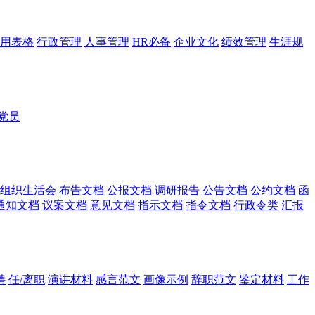
用表格
行政管理
人事管理
HR必备
企业文化
绩效管理
生涯规
党员
组织生活会
布告文档
公报文档
调研报告
公告文档
公约文档
函
通知文档
议案文档
意见文档
指示文档
指令文档
行政令类
汇报
聘
任/离职
演讲材料
感言范文
画像示例
辞职范文
鉴定材料
工作