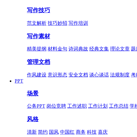
写作技巧
范文解析
技巧妙招
写作培训
写作素材
精美提纲
材料金句
诗词典故
经典文集
理论文章
题
管理文档
作风建设
意识形态
安全文档
谈心谈话
法规制度
考
PPT
场景
公务PPT
岗位竞聘
工作述职
工作计划
工作总结
学
风格
清新
简约
国风
中国红
商务
科技
喜庆