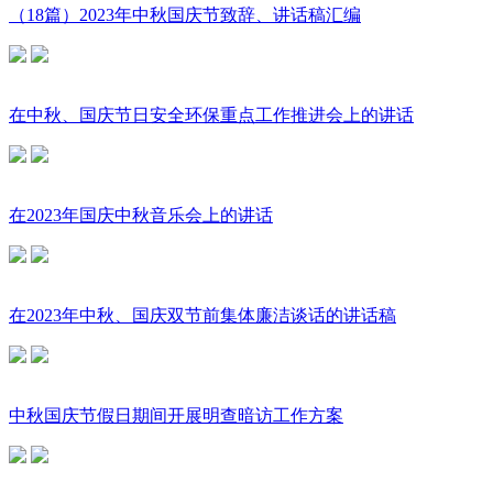
（18篇）2023年中秋国庆节致辞、讲话稿汇编
在中秋、国庆节日安全环保重点工作推进会上的讲话
在2023年国庆中秋音乐会上的讲话
在2023年中秋、国庆双节前集体廉洁谈话的讲话稿
中秋国庆节假日期间开展明查暗访工作方案