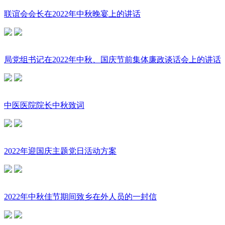
联谊会会长在2022年中秋晚宴上的讲话
局党组书记在2022年中秋、国庆节前集体廉政谈话会上的讲话
中医医院院长中秋致词
2022年迎国庆主题党日活动方案
2022年中秋佳节期间致乡在外人员的一封信