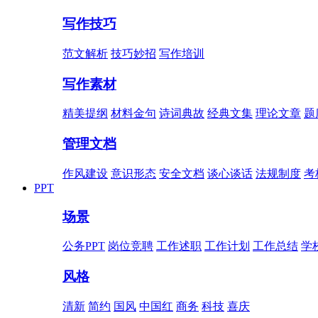
写作技巧
范文解析
技巧妙招
写作培训
写作素材
精美提纲
材料金句
诗词典故
经典文集
理论文章
题
管理文档
作风建设
意识形态
安全文档
谈心谈话
法规制度
考
PPT
场景
公务PPT
岗位竞聘
工作述职
工作计划
工作总结
学
风格
清新
简约
国风
中国红
商务
科技
喜庆