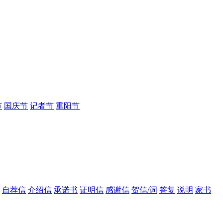
节
国庆节
记者节
重阳节
自荐信
介绍信
承诺书
证明信
感谢信
贺信/词
答复
说明
家书