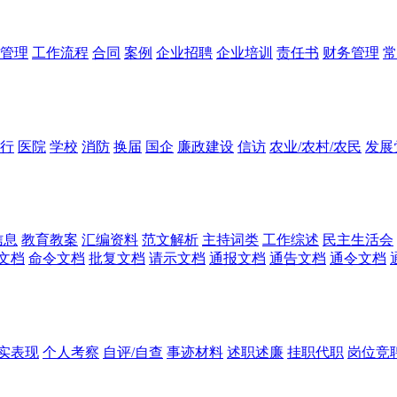
管理
工作流程
合同
案例
企业招聘
企业培训
责任书
财务管理
常
行
医院
学校
消防
换届
国企
廉政建设
信访
农业/农村/农民
发展
信息
教育教案
汇编资料
范文解析
主持词类
工作综述
民主生活会
文档
命令文档
批复文档
请示文档
通报文档
通告文档
通令文档
实表现
个人考察
自评/自查
事迹材料
述职述廉
挂职代职
岗位竞