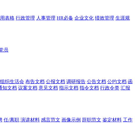
用表格
行政管理
人事管理
HR必备
企业文化
绩效管理
生涯规
党员
组织生活会
布告文档
公报文档
调研报告
公告文档
公约文档
函
通知文档
议案文档
意见文档
指示文档
指令文档
行政令类
汇报
聘
任/离职
演讲材料
感言范文
画像示例
辞职范文
鉴定材料
工作