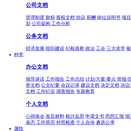
公司文档
管理制度
财税
股权文档
协议
薪酬
岗位说明书
项目
划
公司架构
工作分析
公务文档
经济发展
组织建设
纪检巡察
政法
工会
三大攻坚
银
种类
办公文档
领导讲话
工作报告
工作总结
计划/方案/要点
简报/
类文档
公文纪要
会议记录
建议文档
决定文档
决议
文档
工作纪实
调查报告
专题教育
个人文档
心得体会
发言材料
检讨反思
申请文书
思想汇报
现
表态
工作简历
对照检查
个人自传
遴选公考
属性