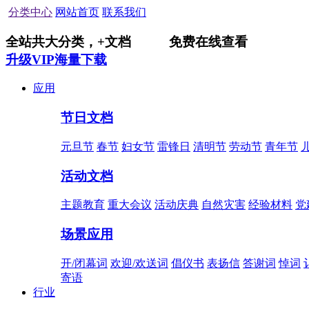
分类中心
网站首页
联系我们
全站共
大分类，
+
文档
免费在线查看
升级VIP海量下载
应用
节日文档
元旦节
春节
妇女节
雷锋日
清明节
劳动节
青年节
活动文档
主题教育
重大会议
活动庆典
自然灾害
经验材料
党
场景应用
开/闭幕词
欢迎/欢送词
倡仪书
表扬信
答谢词
悼词
寄语
行业