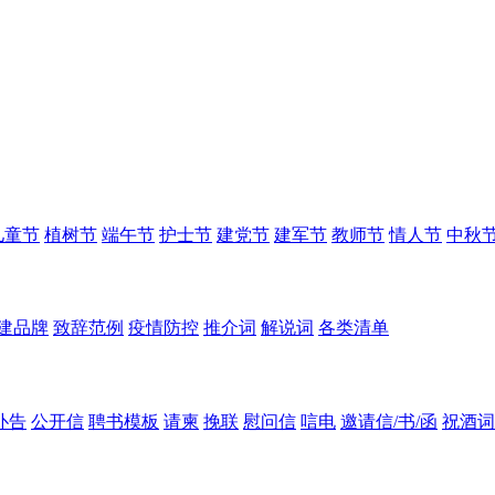
儿童节
植树节
端午节
护士节
建党节
建军节
教师节
情人节
中秋
建品牌
致辞范例
疫情防控
推介词
解说词
各类清单
讣告
公开信
聘书模板
请柬
挽联
慰问信
唁电
邀请信/书/函
祝酒词