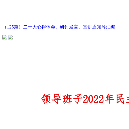
（125篇）二十大心得体会、研讨发言、宣讲通知等汇编