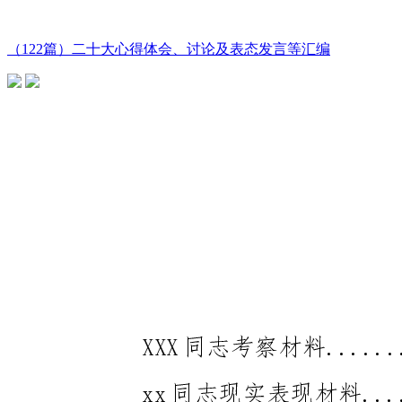
（122篇）二十大心得体会、讨论及表态发言等汇编