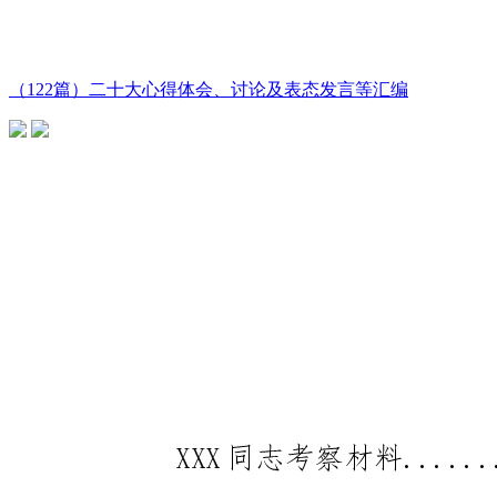
（122篇）二十大心得体会、讨论及表态发言等汇编