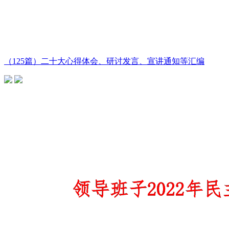
（125篇）二十大心得体会、研讨发言、宣讲通知等汇编