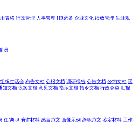
用表格
行政管理
人事管理
HR必备
企业文化
绩效管理
生涯规
党员
组织生活会
布告文档
公报文档
调研报告
公告文档
公约文档
函
通知文档
议案文档
意见文档
指示文档
指令文档
行政令类
汇报
聘
任/离职
演讲材料
感言范文
画像示例
辞职范文
鉴定材料
工作