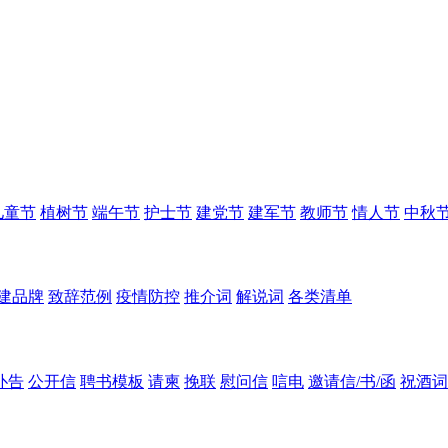
儿童节
植树节
端午节
护士节
建党节
建军节
教师节
情人节
中秋
建品牌
致辞范例
疫情防控
推介词
解说词
各类清单
讣告
公开信
聘书模板
请柬
挽联
慰问信
唁电
邀请信/书/函
祝酒词