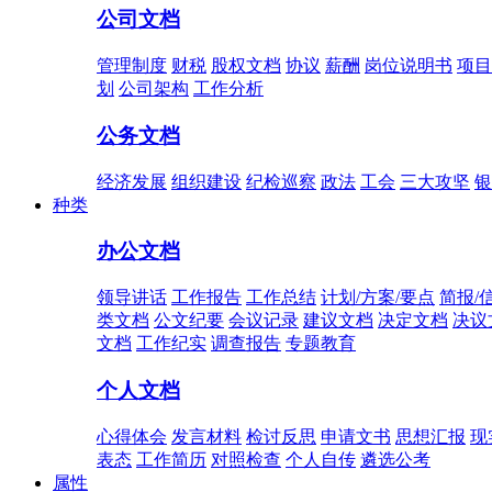
公司文档
管理制度
财税
股权文档
协议
薪酬
岗位说明书
项目
划
公司架构
工作分析
公务文档
经济发展
组织建设
纪检巡察
政法
工会
三大攻坚
银
种类
办公文档
领导讲话
工作报告
工作总结
计划/方案/要点
简报/
类文档
公文纪要
会议记录
建议文档
决定文档
决议
文档
工作纪实
调查报告
专题教育
个人文档
心得体会
发言材料
检讨反思
申请文书
思想汇报
现
表态
工作简历
对照检查
个人自传
遴选公考
属性