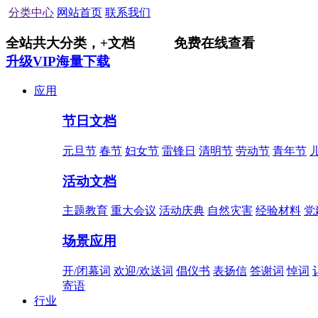
分类中心
网站首页
联系我们
全站共
大分类，
+
文档
免费在线查看
升级VIP海量下载
应用
节日文档
元旦节
春节
妇女节
雷锋日
清明节
劳动节
青年节
活动文档
主题教育
重大会议
活动庆典
自然灾害
经验材料
党
场景应用
开/闭幕词
欢迎/欢送词
倡仪书
表扬信
答谢词
悼词
寄语
行业