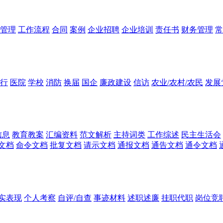
管理
工作流程
合同
案例
企业招聘
企业培训
责任书
财务管理
常
行
医院
学校
消防
换届
国企
廉政建设
信访
农业/农村/农民
发展
信息
教育教案
汇编资料
范文解析
主持词类
工作综述
民主生活会
文档
命令文档
批复文档
请示文档
通报文档
通告文档
通令文档
实表现
个人考察
自评/自查
事迹材料
述职述廉
挂职代职
岗位竞