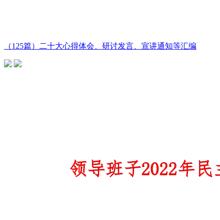
（125篇）二十大心得体会、研讨发言、宣讲通知等汇编