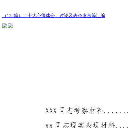
（122篇）二十大心得体会、讨论及表态发言等汇编