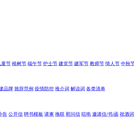
儿童节
植树节
端午节
护士节
建党节
建军节
教师节
情人节
中秋
建品牌
致辞范例
疫情防控
推介词
解说词
各类清单
讣告
公开信
聘书模板
请柬
挽联
慰问信
唁电
邀请信/书/函
祝酒词