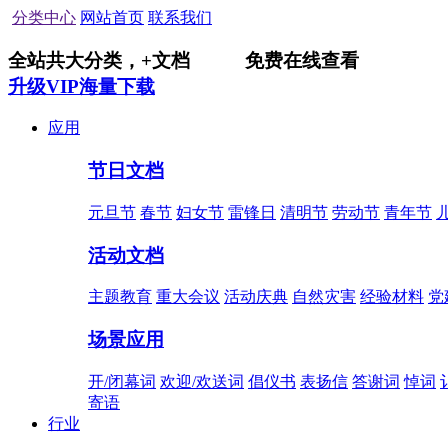
分类中心
网站首页
联系我们
全站共
大分类，
+
文档
免费在线查看
升级VIP海量下载
应用
节日文档
元旦节
春节
妇女节
雷锋日
清明节
劳动节
青年节
活动文档
主题教育
重大会议
活动庆典
自然灾害
经验材料
党
场景应用
开/闭幕词
欢迎/欢送词
倡仪书
表扬信
答谢词
悼词
寄语
行业