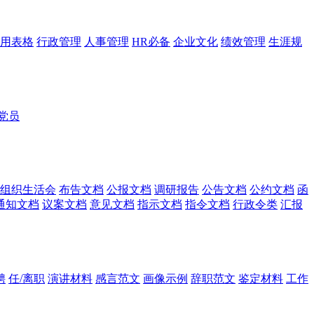
用表格
行政管理
人事管理
HR必备
企业文化
绩效管理
生涯规
党员
组织生活会
布告文档
公报文档
调研报告
公告文档
公约文档
函
通知文档
议案文档
意见文档
指示文档
指令文档
行政令类
汇报
聘
任/离职
演讲材料
感言范文
画像示例
辞职范文
鉴定材料
工作