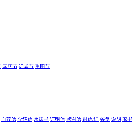
节
国庆节
记者节
重阳节
自荐信
介绍信
承诺书
证明信
感谢信
贺信/词
答复
说明
家书