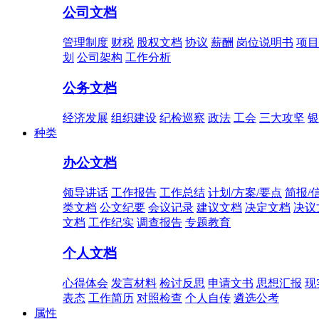
公司文档
管理制度
财税
股权文档
协议
薪酬
岗位说明书
项目
划
公司架构
工作分析
公务文档
经济发展
组织建设
纪检巡察
政法
工会
三大攻坚
银
种类
办公文档
领导讲话
工作报告
工作总结
计划/方案/要点
简报/
类文档
公文纪要
会议记录
建议文档
决定文档
决议
文档
工作纪实
调查报告
专题教育
个人文档
心得体会
发言材料
检讨反思
申请文书
思想汇报
现
表态
工作简历
对照检查
个人自传
遴选公考
属性