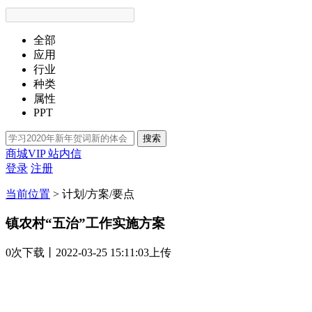
全部
应用
行业
种类
属性
PPT
搜索
商城VIP
站内信
登录
注册
当前位置
>
计划/方案/要点
镇农村“五治”工作实施方案
0次
下载
丨2022-03-25 15:11:03上传