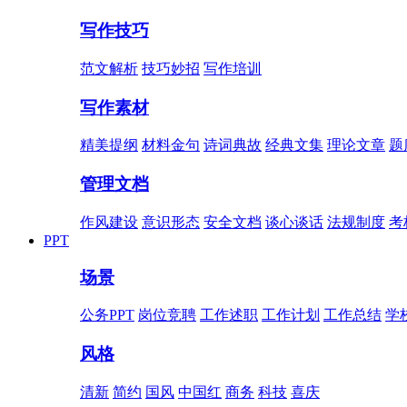
写作技巧
范文解析
技巧妙招
写作培训
写作素材
精美提纲
材料金句
诗词典故
经典文集
理论文章
题
管理文档
作风建设
意识形态
安全文档
谈心谈话
法规制度
考
PPT
场景
公务PPT
岗位竞聘
工作述职
工作计划
工作总结
学
风格
清新
简约
国风
中国红
商务
科技
喜庆