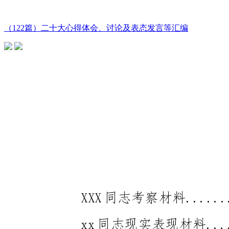
（122篇）二十大心得体会、讨论及表态发言等汇编