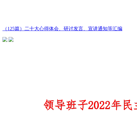
（125篇）二十大心得体会、研讨发言、宣讲通知等汇编