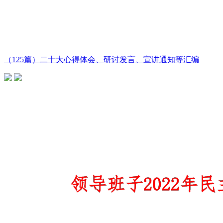
（125篇）二十大心得体会、研讨发言、宣讲通知等汇编