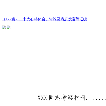
（122篇）二十大心得体会、讨论及表态发言等汇编