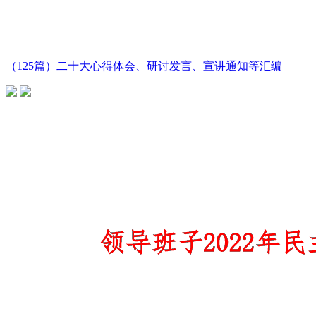
（125篇）二十大心得体会、研讨发言、宣讲通知等汇编