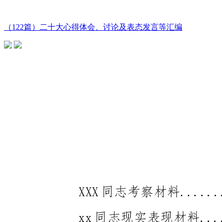
（122篇）二十大心得体会、讨论及表态发言等汇编