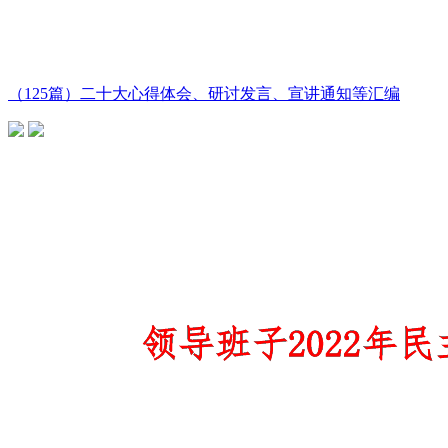
（125篇）二十大心得体会、研讨发言、宣讲通知等汇编