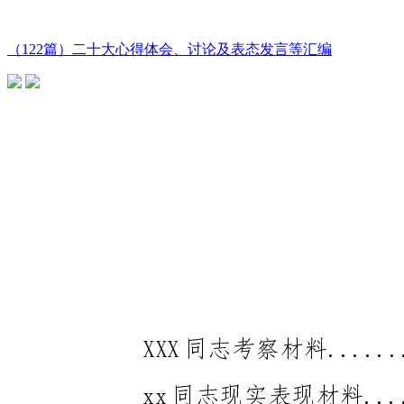
（122篇）二十大心得体会、讨论及表态发言等汇编