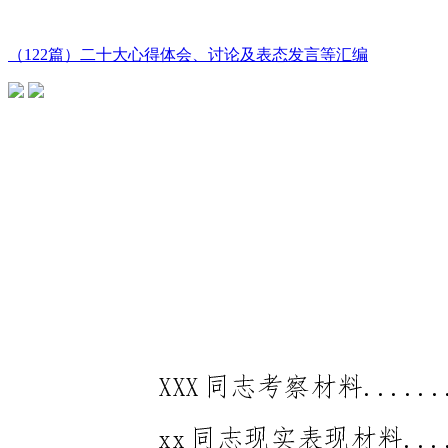
（122篇）二十大心得体会、讨论及表态发言等汇编