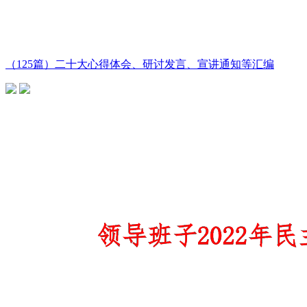
（125篇）二十大心得体会、研讨发言、宣讲通知等汇编