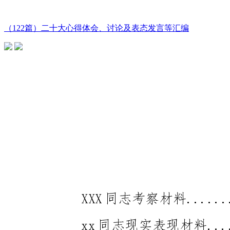
（122篇）二十大心得体会、讨论及表态发言等汇编