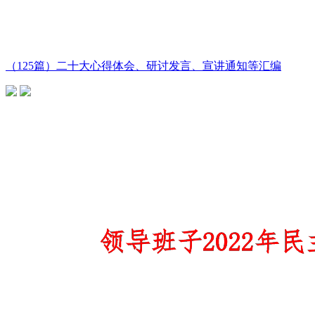
（125篇）二十大心得体会、研讨发言、宣讲通知等汇编