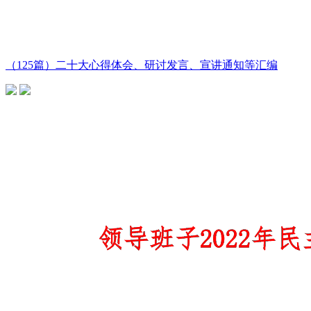
（125篇）二十大心得体会、研讨发言、宣讲通知等汇编