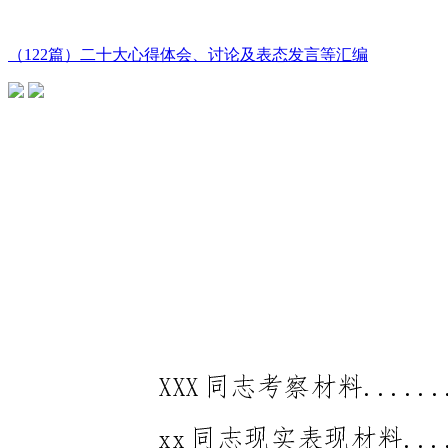
（122篇）二十大心得体会、讨论及表态发言等汇编