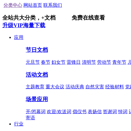
分类中心
网站首页
联系我们
全站共
大分类，
+
文档
免费在线查看
升级VIP海量下载
应用
节日文档
元旦节
春节
妇女节
雷锋日
清明节
劳动节
青年节
活动文档
主题教育
重大会议
活动庆典
自然灾害
经验材料
党
场景应用
开/闭幕词
欢迎/欢送词
倡仪书
表扬信
答谢词
悼词
寄语
行业