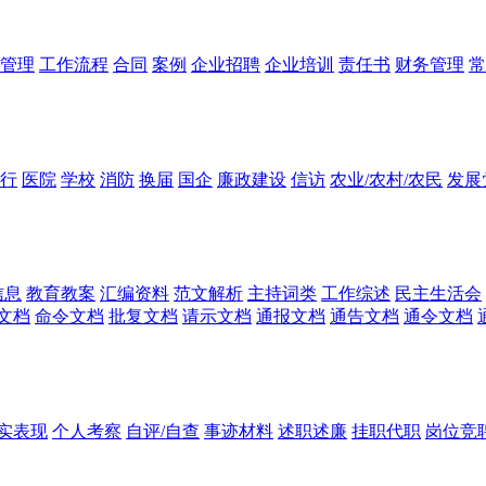
管理
工作流程
合同
案例
企业招聘
企业培训
责任书
财务管理
常
行
医院
学校
消防
换届
国企
廉政建设
信访
农业/农村/农民
发展
信息
教育教案
汇编资料
范文解析
主持词类
工作综述
民主生活会
文档
命令文档
批复文档
请示文档
通报文档
通告文档
通令文档
实表现
个人考察
自评/自查
事迹材料
述职述廉
挂职代职
岗位竞