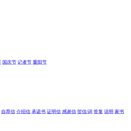
节
国庆节
记者节
重阳节
自荐信
介绍信
承诺书
证明信
感谢信
贺信/词
答复
说明
家书