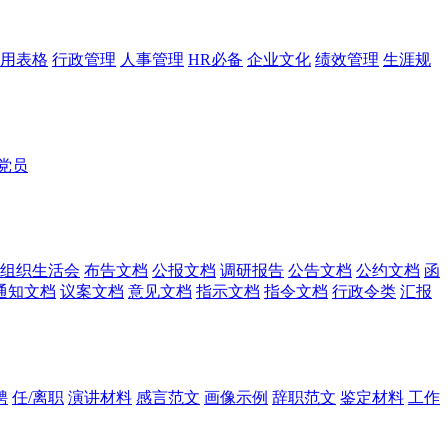
用表格
行政管理
人事管理
HR必备
企业文化
绩效管理
生涯规
党员
组织生活会
布告文档
公报文档
调研报告
公告文档
公约文档
函
通知文档
议案文档
意见文档
指示文档
指令文档
行政令类
汇报
聘
任/离职
演讲材料
感言范文
画像示例
辞职范文
鉴定材料
工作