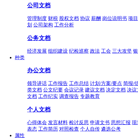
公司文档
管理制度
财税
股权文档
协议
薪酬
岗位说明书
项目
划
公司架构
工作分析
公务文档
经济发展
组织建设
纪检巡察
政法
工会
三大攻坚
银
种类
办公文档
领导讲话
工作报告
工作总结
计划/方案/要点
简报/
类文档
公文纪要
会议记录
建议文档
决定文档
决议
文档
工作纪实
调查报告
专题教育
个人文档
心得体会
发言材料
检讨反思
申请文书
思想汇报
现
表态
工作简历
对照检查
个人自传
遴选公考
属性