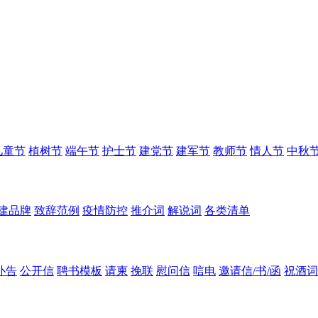
儿童节
植树节
端午节
护士节
建党节
建军节
教师节
情人节
中秋
建品牌
致辞范例
疫情防控
推介词
解说词
各类清单
讣告
公开信
聘书模板
请柬
挽联
慰问信
唁电
邀请信/书/函
祝酒词