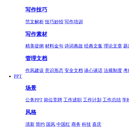
写作技巧
范文解析
技巧妙招
写作培训
写作素材
精美提纲
材料金句
诗词典故
经典文集
理论文章
题
管理文档
作风建设
意识形态
安全文档
谈心谈话
法规制度
考
PPT
场景
公务PPT
岗位竞聘
工作述职
工作计划
工作总结
学
风格
清新
简约
国风
中国红
商务
科技
喜庆