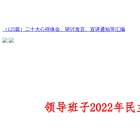
（125篇）二十大心得体会、研讨发言、宣讲通知等汇编