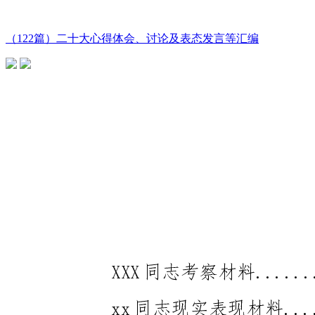
（122篇）二十大心得体会、讨论及表态发言等汇编