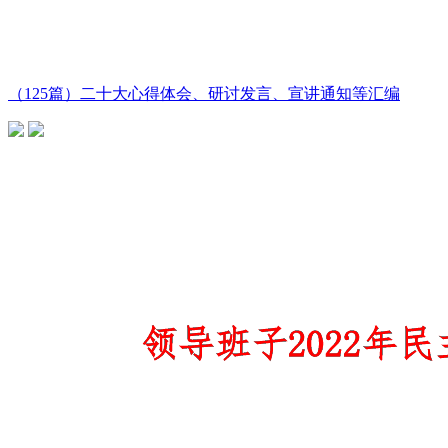
（125篇）二十大心得体会、研讨发言、宣讲通知等汇编