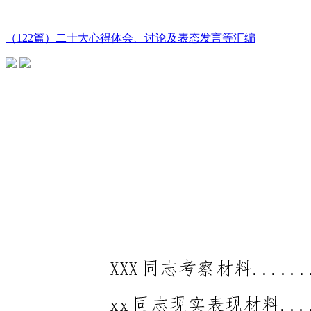
（122篇）二十大心得体会、讨论及表态发言等汇编