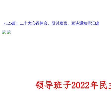
（125篇）二十大心得体会、研讨发言、宣讲通知等汇编