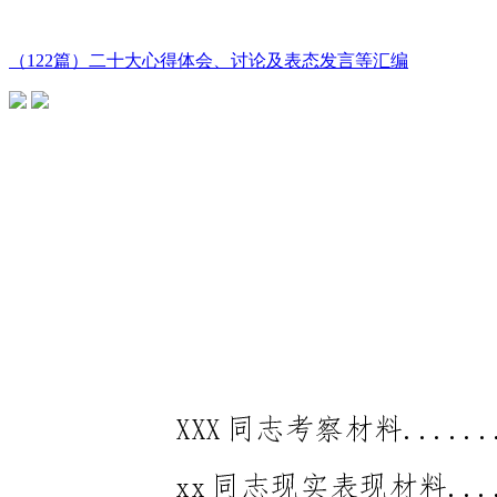
（122篇）二十大心得体会、讨论及表态发言等汇编