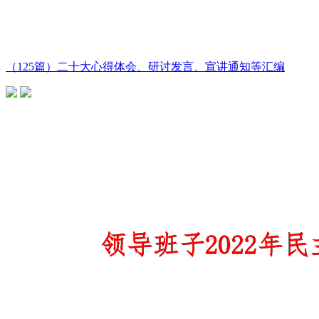
（125篇）二十大心得体会、研讨发言、宣讲通知等汇编