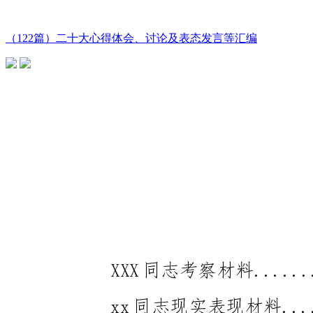
（122篇）二十大心得体会、讨论及表态发言等汇编