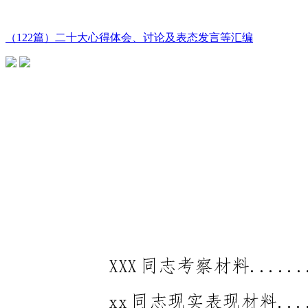
（122篇）二十大心得体会、讨论及表态发言等汇编