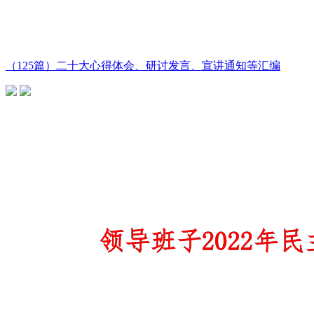
（125篇）二十大心得体会、研讨发言、宣讲通知等汇编