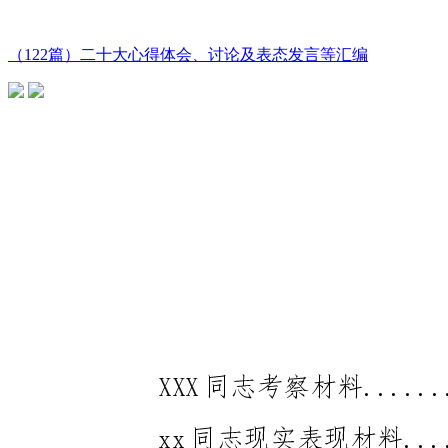
（122篇）二十大心得体会、讨论及表态发言等汇编