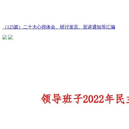
（125篇）二十大心得体会、研讨发言、宣讲通知等汇编