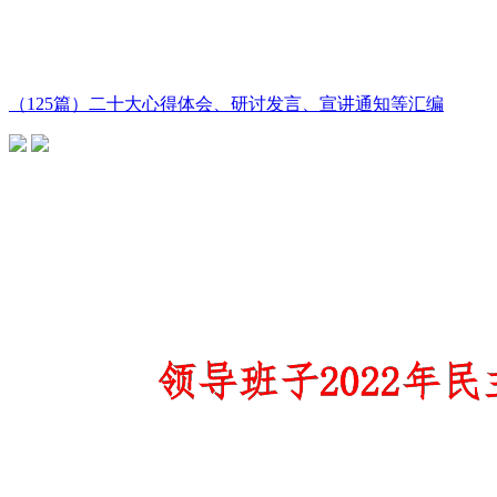
（125篇）二十大心得体会、研讨发言、宣讲通知等汇编