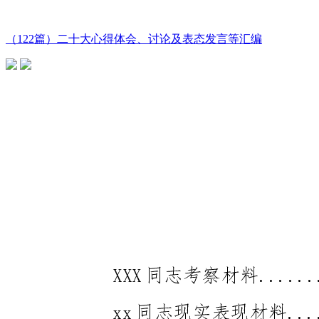
（122篇）二十大心得体会、讨论及表态发言等汇编