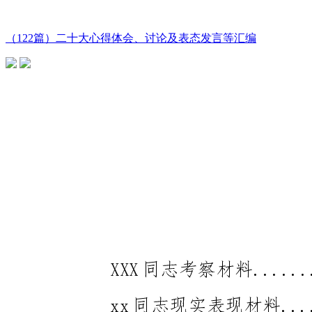
（122篇）二十大心得体会、讨论及表态发言等汇编