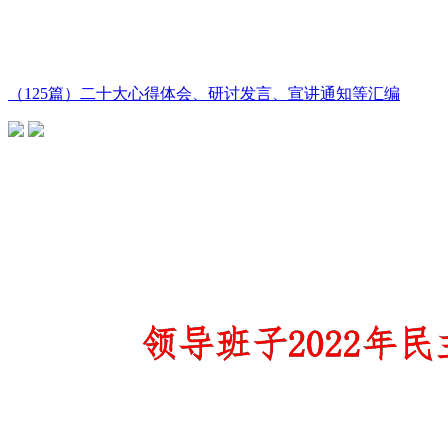
（125篇）二十大心得体会、研讨发言、宣讲通知等汇编