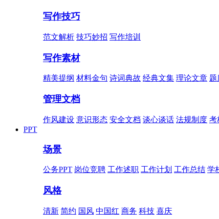
写作技巧
范文解析
技巧妙招
写作培训
写作素材
精美提纲
材料金句
诗词典故
经典文集
理论文章
题
管理文档
作风建设
意识形态
安全文档
谈心谈话
法规制度
考
PPT
场景
公务PPT
岗位竞聘
工作述职
工作计划
工作总结
学
风格
清新
简约
国风
中国红
商务
科技
喜庆