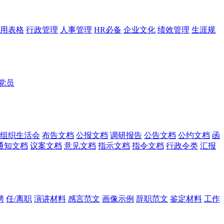
用表格
行政管理
人事管理
HR必备
企业文化
绩效管理
生涯规
党员
组织生活会
布告文档
公报文档
调研报告
公告文档
公约文档
函
通知文档
议案文档
意见文档
指示文档
指令文档
行政令类
汇报
聘
任/离职
演讲材料
感言范文
画像示例
辞职范文
鉴定材料
工作