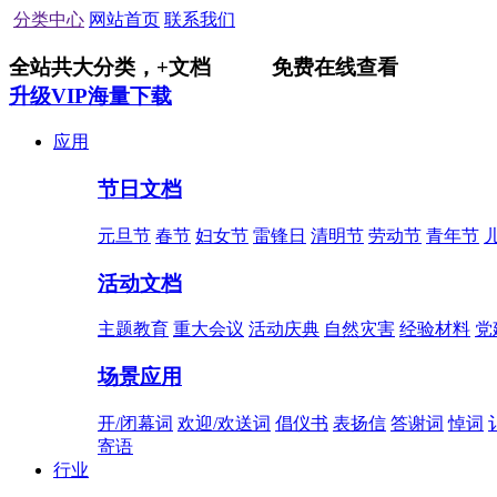
分类中心
网站首页
联系我们
全站共
大分类，
+
文档
免费在线查看
升级VIP海量下载
应用
节日文档
元旦节
春节
妇女节
雷锋日
清明节
劳动节
青年节
活动文档
主题教育
重大会议
活动庆典
自然灾害
经验材料
党
场景应用
开/闭幕词
欢迎/欢送词
倡仪书
表扬信
答谢词
悼词
寄语
行业