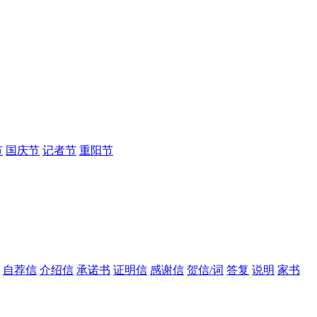
节
国庆节
记者节
重阳节
自荐信
介绍信
承诺书
证明信
感谢信
贺信/词
答复
说明
家书