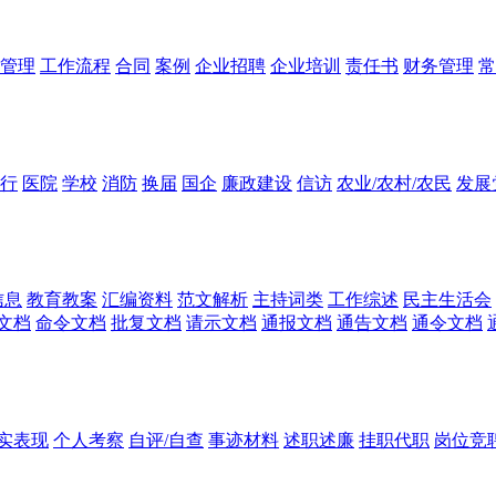
管理
工作流程
合同
案例
企业招聘
企业培训
责任书
财务管理
常
行
医院
学校
消防
换届
国企
廉政建设
信访
农业/农村/农民
发展
信息
教育教案
汇编资料
范文解析
主持词类
工作综述
民主生活会
文档
命令文档
批复文档
请示文档
通报文档
通告文档
通令文档
实表现
个人考察
自评/自查
事迹材料
述职述廉
挂职代职
岗位竞