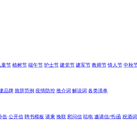
儿童节
植树节
端午节
护士节
建党节
建军节
教师节
情人节
中秋
建品牌
致辞范例
疫情防控
推介词
解说词
各类清单
讣告
公开信
聘书模板
请柬
挽联
慰问信
唁电
邀请信/书/函
祝酒词