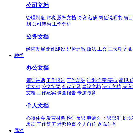
公司文档
管理制度
财税
股权文档
协议
薪酬
岗位说明书
项目
划
公司架构
工作分析
公务文档
经济发展
组织建设
纪检巡察
政法
工会
三大攻坚
银
种类
办公文档
领导讲话
工作报告
工作总结
计划/方案/要点
简报/
类文档
公文纪要
会议记录
建议文档
决定文档
决议
文档
工作纪实
调查报告
专题教育
个人文档
心得体会
发言材料
检讨反思
申请文书
思想汇报
现
表态
工作简历
对照检查
个人自传
遴选公考
属性