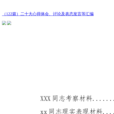
（122篇）二十大心得体会、讨论及表态发言等汇编