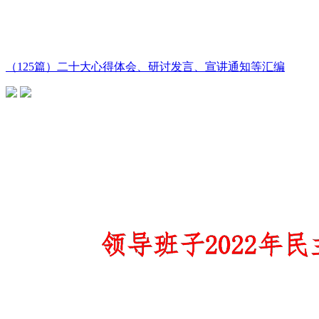
（125篇）二十大心得体会、研讨发言、宣讲通知等汇编