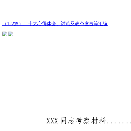
（122篇）二十大心得体会、讨论及表态发言等汇编