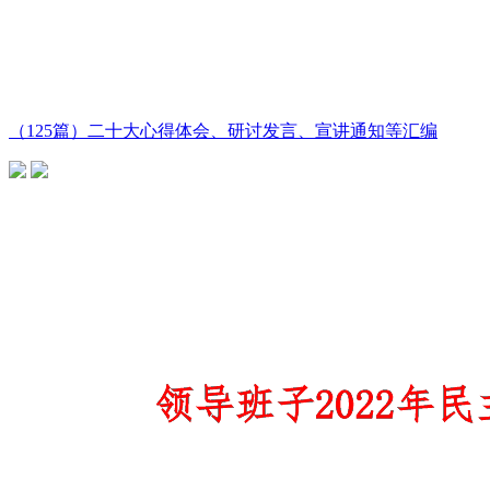
（125篇）二十大心得体会、研讨发言、宣讲通知等汇编