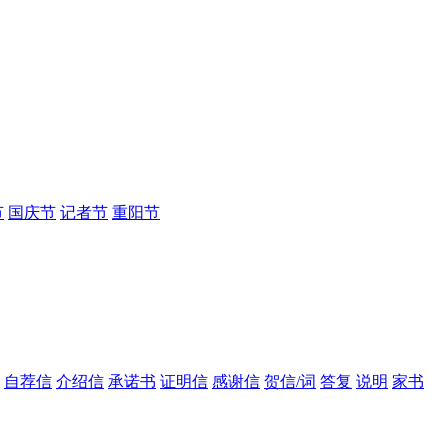
节
国庆节
记者节
重阳节
自荐信
介绍信
承诺书
证明信
感谢信
贺信/词
答复
说明
家书