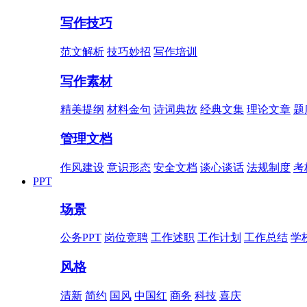
写作技巧
范文解析
技巧妙招
写作培训
写作素材
精美提纲
材料金句
诗词典故
经典文集
理论文章
题
管理文档
作风建设
意识形态
安全文档
谈心谈话
法规制度
考
PPT
场景
公务PPT
岗位竞聘
工作述职
工作计划
工作总结
学
风格
清新
简约
国风
中国红
商务
科技
喜庆