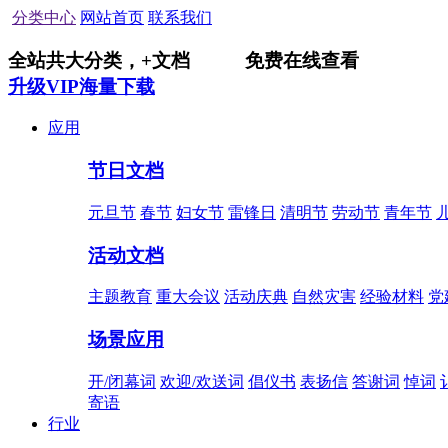
分类中心
网站首页
联系我们
全站共
大分类，
+
文档
免费在线查看
升级VIP海量下载
应用
节日文档
元旦节
春节
妇女节
雷锋日
清明节
劳动节
青年节
活动文档
主题教育
重大会议
活动庆典
自然灾害
经验材料
党
场景应用
开/闭幕词
欢迎/欢送词
倡仪书
表扬信
答谢词
悼词
寄语
行业