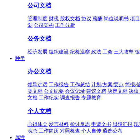
公司文档
管理制度
财税
股权文档
协议
薪酬
岗位说明书
项目
划
公司架构
工作分析
公务文档
经济发展
组织建设
纪检巡察
政法
工会
三大攻坚
银
种类
办公文档
领导讲话
工作报告
工作总结
计划/方案/要点
简报/
类文档
公文纪要
会议记录
建议文档
决定文档
决议
文档
工作纪实
调查报告
专题教育
个人文档
心得体会
发言材料
检讨反思
申请文书
思想汇报
现
表态
工作简历
对照检查
个人自传
遴选公考
属性