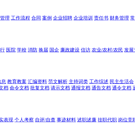
管理
工作流程
合同
案例
企业招聘
企业培训
责任书
财务管理
常
行
医院
学校
消防
换届
国企
廉政建设
信访
农业/农村/农民
发展
信息
教育教案
汇编资料
范文解析
主持词类
工作综述
民主生活会
文档
命令文档
批复文档
请示文档
通报文档
通告文档
通令文档
实表现
个人考察
自评/自查
事迹材料
述职述廉
挂职代职
岗位竞