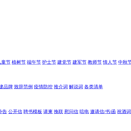
儿童节
植树节
端午节
护士节
建党节
建军节
教师节
情人节
中秋
建品牌
致辞范例
疫情防控
推介词
解说词
各类清单
讣告
公开信
聘书模板
请柬
挽联
慰问信
唁电
邀请信/书/函
祝酒词