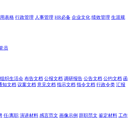
用表格
行政管理
人事管理
HR必备
企业文化
绩效管理
生涯规
党员
组织生活会
布告文档
公报文档
调研报告
公告文档
公约文档
函
通知文档
议案文档
意见文档
指示文档
指令文档
行政令类
汇报
聘
任/离职
演讲材料
感言范文
画像示例
辞职范文
鉴定材料
工作