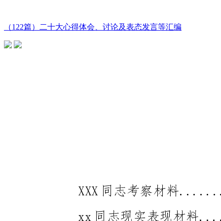
（122篇）二十大心得体会、讨论及表态发言等汇编