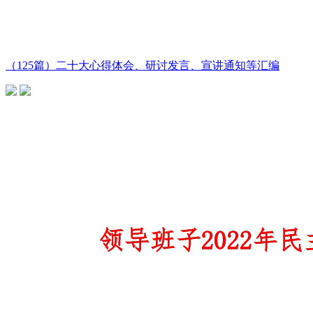
（125篇）二十大心得体会、研讨发言、宣讲通知等汇编