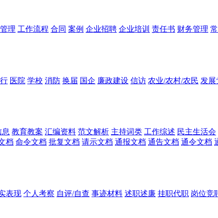
管理
工作流程
合同
案例
企业招聘
企业培训
责任书
财务管理
常
行
医院
学校
消防
换届
国企
廉政建设
信访
农业/农村/农民
发展
信息
教育教案
汇编资料
范文解析
主持词类
工作综述
民主生活会
文档
命令文档
批复文档
请示文档
通报文档
通告文档
通令文档
实表现
个人考察
自评/自查
事迹材料
述职述廉
挂职代职
岗位竞