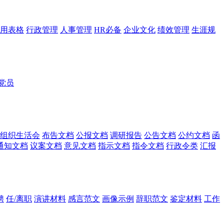
用表格
行政管理
人事管理
HR必备
企业文化
绩效管理
生涯规
党员
组织生活会
布告文档
公报文档
调研报告
公告文档
公约文档
函
通知文档
议案文档
意见文档
指示文档
指令文档
行政令类
汇报
聘
任/离职
演讲材料
感言范文
画像示例
辞职范文
鉴定材料
工作