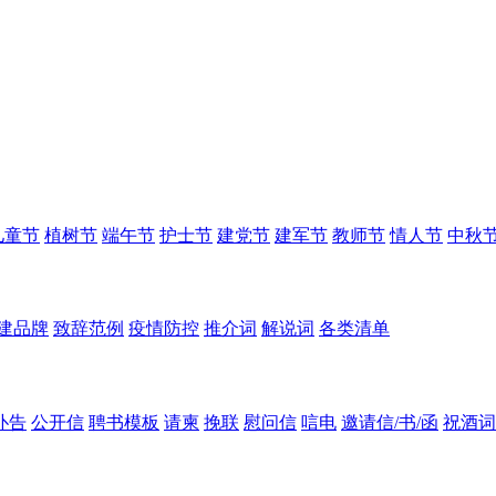
儿童节
植树节
端午节
护士节
建党节
建军节
教师节
情人节
中秋
建品牌
致辞范例
疫情防控
推介词
解说词
各类清单
讣告
公开信
聘书模板
请柬
挽联
慰问信
唁电
邀请信/书/函
祝酒词