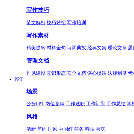
写作技巧
范文解析
技巧妙招
写作培训
写作素材
精美提纲
材料金句
诗词典故
经典文集
理论文章
题
管理文档
作风建设
意识形态
安全文档
谈心谈话
法规制度
考
PPT
场景
公务PPT
岗位竞聘
工作述职
工作计划
工作总结
学
风格
清新
简约
国风
中国红
商务
科技
喜庆