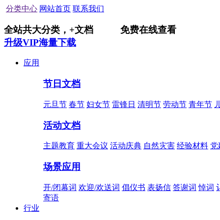
分类中心
网站首页
联系我们
全站共
大分类，
+
文档
免费在线查看
升级VIP海量下载
应用
节日文档
元旦节
春节
妇女节
雷锋日
清明节
劳动节
青年节
活动文档
主题教育
重大会议
活动庆典
自然灾害
经验材料
党
场景应用
开/闭幕词
欢迎/欢送词
倡仪书
表扬信
答谢词
悼词
寄语
行业