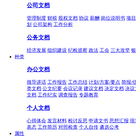
公司文档
管理制度
财税
股权文档
协议
薪酬
岗位说明书
项目
划
公司架构
工作分析
公务文档
经济发展
组织建设
纪检巡察
政法
工会
三大攻坚
银
种类
办公文档
领导讲话
工作报告
工作总结
计划/方案/要点
简报/
类文档
公文纪要
会议记录
建议文档
决定文档
决议
文档
工作纪实
调查报告
专题教育
个人文档
心得体会
发言材料
检讨反思
申请文书
思想汇报
现
表态
工作简历
对照检查
个人自传
遴选公考
属性