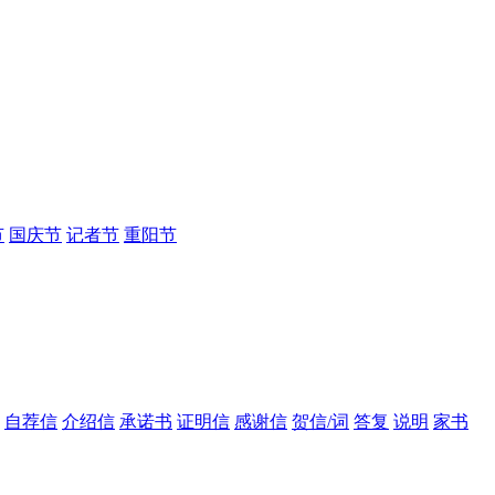
节
国庆节
记者节
重阳节
自荐信
介绍信
承诺书
证明信
感谢信
贺信/词
答复
说明
家书