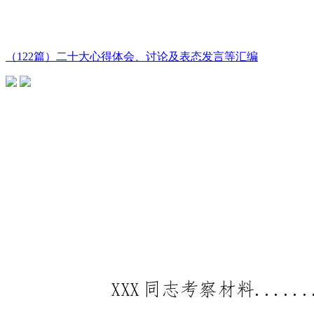
（122篇）二十大心得体会、讨论及表态发言等汇编