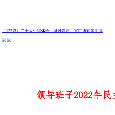
（125篇）二十大心得体会、研讨发言、宣讲通知等汇编