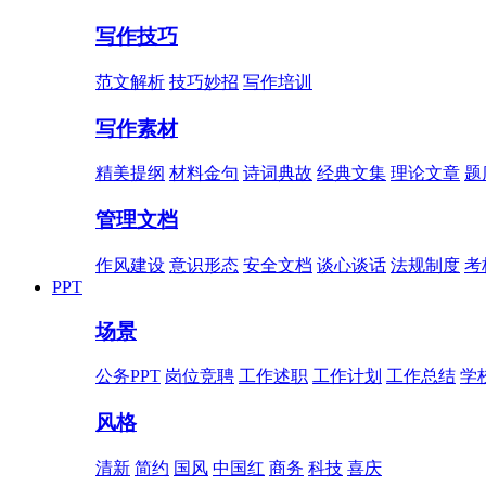
写作技巧
范文解析
技巧妙招
写作培训
写作素材
精美提纲
材料金句
诗词典故
经典文集
理论文章
题
管理文档
作风建设
意识形态
安全文档
谈心谈话
法规制度
考
PPT
场景
公务PPT
岗位竞聘
工作述职
工作计划
工作总结
学
风格
清新
简约
国风
中国红
商务
科技
喜庆