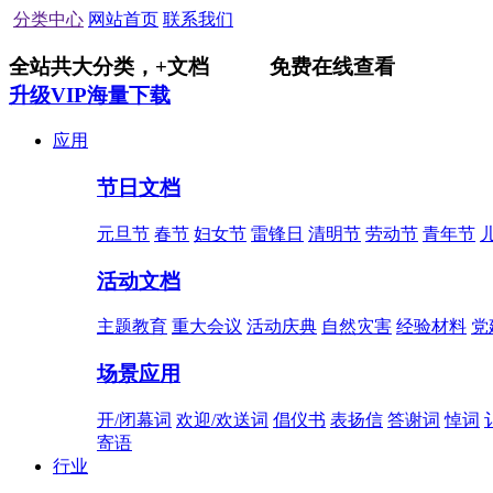
分类中心
网站首页
联系我们
全站共
大分类，
+
文档
免费在线查看
升级VIP海量下载
应用
节日文档
元旦节
春节
妇女节
雷锋日
清明节
劳动节
青年节
活动文档
主题教育
重大会议
活动庆典
自然灾害
经验材料
党
场景应用
开/闭幕词
欢迎/欢送词
倡仪书
表扬信
答谢词
悼词
寄语
行业