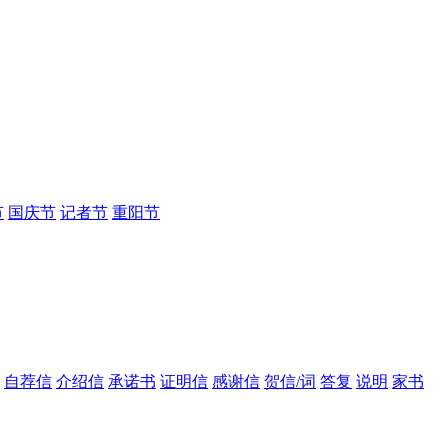
节
国庆节
记者节
重阳节
自荐信
介绍信
承诺书
证明信
感谢信
贺信/词
答复
说明
家书