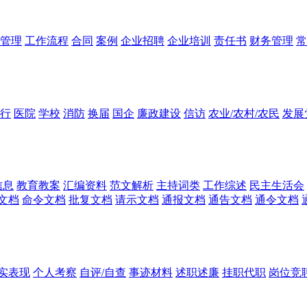
管理
工作流程
合同
案例
企业招聘
企业培训
责任书
财务管理
常
行
医院
学校
消防
换届
国企
廉政建设
信访
农业/农村/农民
发展
信息
教育教案
汇编资料
范文解析
主持词类
工作综述
民主生活会
文档
命令文档
批复文档
请示文档
通报文档
通告文档
通令文档
实表现
个人考察
自评/自查
事迹材料
述职述廉
挂职代职
岗位竞