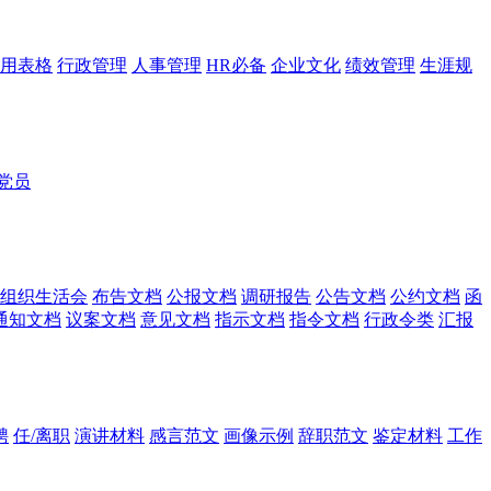
用表格
行政管理
人事管理
HR必备
企业文化
绩效管理
生涯规
党员
组织生活会
布告文档
公报文档
调研报告
公告文档
公约文档
函
通知文档
议案文档
意见文档
指示文档
指令文档
行政令类
汇报
聘
任/离职
演讲材料
感言范文
画像示例
辞职范文
鉴定材料
工作