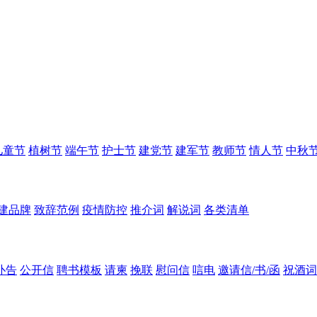
儿童节
植树节
端午节
护士节
建党节
建军节
教师节
情人节
中秋
建品牌
致辞范例
疫情防控
推介词
解说词
各类清单
讣告
公开信
聘书模板
请柬
挽联
慰问信
唁电
邀请信/书/函
祝酒词