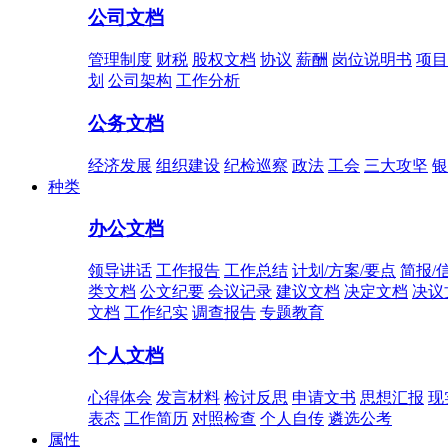
公司文档
管理制度
财税
股权文档
协议
薪酬
岗位说明书
项目
划
公司架构
工作分析
公务文档
经济发展
组织建设
纪检巡察
政法
工会
三大攻坚
银
种类
办公文档
领导讲话
工作报告
工作总结
计划/方案/要点
简报/
类文档
公文纪要
会议记录
建议文档
决定文档
决议
文档
工作纪实
调查报告
专题教育
个人文档
心得体会
发言材料
检讨反思
申请文书
思想汇报
现
表态
工作简历
对照检查
个人自传
遴选公考
属性