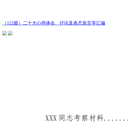
（122篇）二十大心得体会、讨论及表态发言等汇编