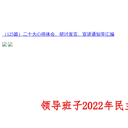
（125篇）二十大心得体会、研讨发言、宣讲通知等汇编