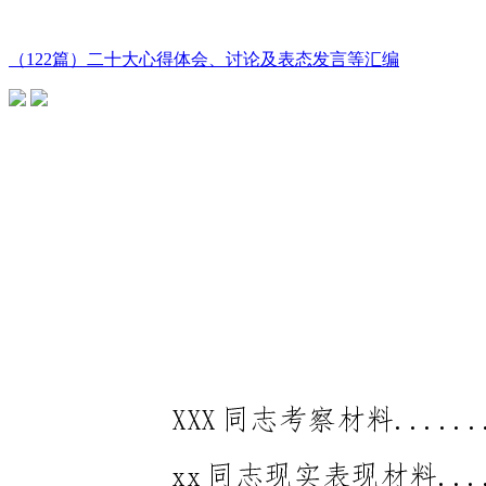
（122篇）二十大心得体会、讨论及表态发言等汇编