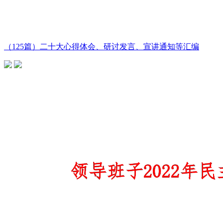
（125篇）二十大心得体会、研讨发言、宣讲通知等汇编