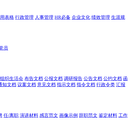
用表格
行政管理
人事管理
HR必备
企业文化
绩效管理
生涯规
党员
组织生活会
布告文档
公报文档
调研报告
公告文档
公约文档
函
通知文档
议案文档
意见文档
指示文档
指令文档
行政令类
汇报
聘
任/离职
演讲材料
感言范文
画像示例
辞职范文
鉴定材料
工作