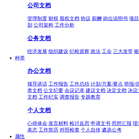
公司文档
管理制度
财税
股权文档
协议
薪酬
岗位说明书
项目
划
公司架构
工作分析
公务文档
经济发展
组织建设
纪检巡察
政法
工会
三大攻坚
银
种类
办公文档
领导讲话
工作报告
工作总结
计划/方案/要点
简报/
类文档
公文纪要
会议记录
建议文档
决定文档
决议
文档
工作纪实
调查报告
专题教育
个人文档
心得体会
发言材料
检讨反思
申请文书
思想汇报
现
表态
工作简历
对照检查
个人自传
遴选公考
属性