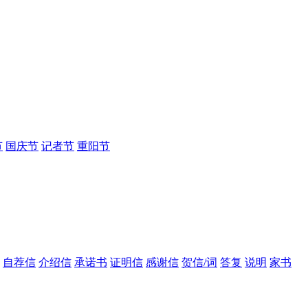
节
国庆节
记者节
重阳节
自荐信
介绍信
承诺书
证明信
感谢信
贺信/词
答复
说明
家书