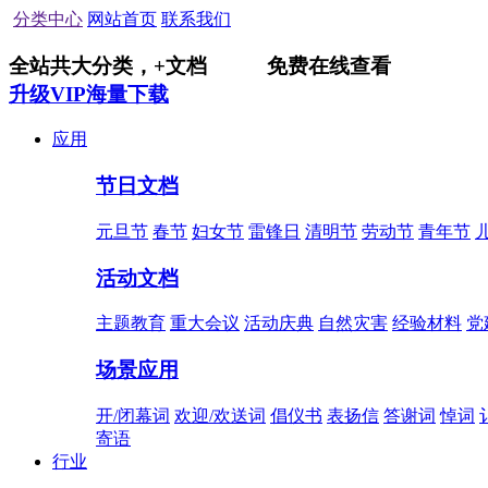
分类中心
网站首页
联系我们
全站共
大分类，
+
文档
免费在线查看
升级VIP海量下载
应用
节日文档
元旦节
春节
妇女节
雷锋日
清明节
劳动节
青年节
活动文档
主题教育
重大会议
活动庆典
自然灾害
经验材料
党
场景应用
开/闭幕词
欢迎/欢送词
倡仪书
表扬信
答谢词
悼词
寄语
行业