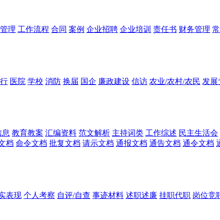
管理
工作流程
合同
案例
企业招聘
企业培训
责任书
财务管理
常
行
医院
学校
消防
换届
国企
廉政建设
信访
农业/农村/农民
发展
信息
教育教案
汇编资料
范文解析
主持词类
工作综述
民主生活会
文档
命令文档
批复文档
请示文档
通报文档
通告文档
通令文档
实表现
个人考察
自评/自查
事迹材料
述职述廉
挂职代职
岗位竞