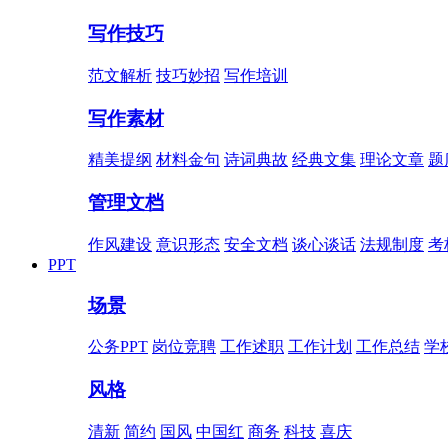
写作技巧
范文解析
技巧妙招
写作培训
写作素材
精美提纲
材料金句
诗词典故
经典文集
理论文章
题
管理文档
作风建设
意识形态
安全文档
谈心谈话
法规制度
考
PPT
场景
公务PPT
岗位竞聘
工作述职
工作计划
工作总结
学
风格
清新
简约
国风
中国红
商务
科技
喜庆