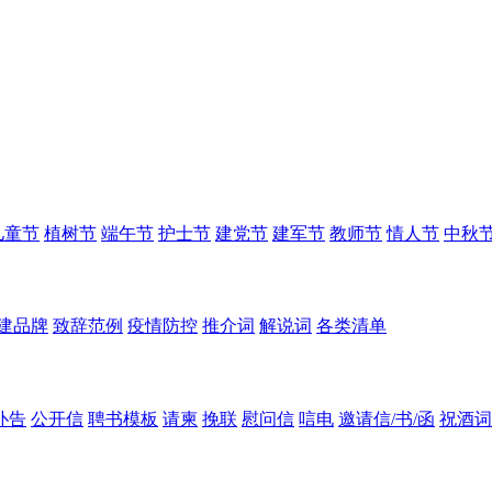
儿童节
植树节
端午节
护士节
建党节
建军节
教师节
情人节
中秋
建品牌
致辞范例
疫情防控
推介词
解说词
各类清单
讣告
公开信
聘书模板
请柬
挽联
慰问信
唁电
邀请信/书/函
祝酒词