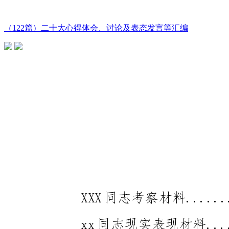
（122篇）二十大心得体会、讨论及表态发言等汇编