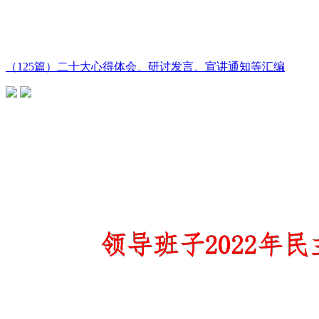
（125篇）二十大心得体会、研讨发言、宣讲通知等汇编